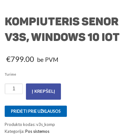
Kompiuteris SENOR
V3S, Windows 10 IOT
€
799.00
be PVM
Turime
produkto
Į KREPŠELĮ
kiekis:
Kompiuteris
SENOR
PRIDĖTI PRIE UŽKLAUSOS
V3S,
Windows
Produkto kodas:
v3s_komp
10
Kategorija:
Pos sistemos
IOT