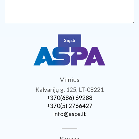
Siųsti
Vilnius
Kalvarijų g. 125, LT-08221
+370­(686) 69288
+370­(5) 2766427
info@aspa.lt