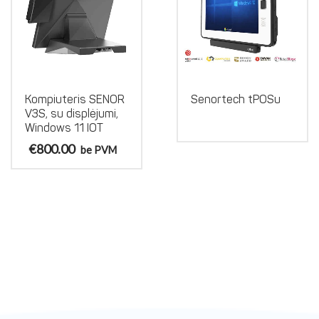
Kompiuteris SENOR
Senortech tPOSu
V3S, su displėjumi,
Windows 11 IOT
€
800.00
be PVM