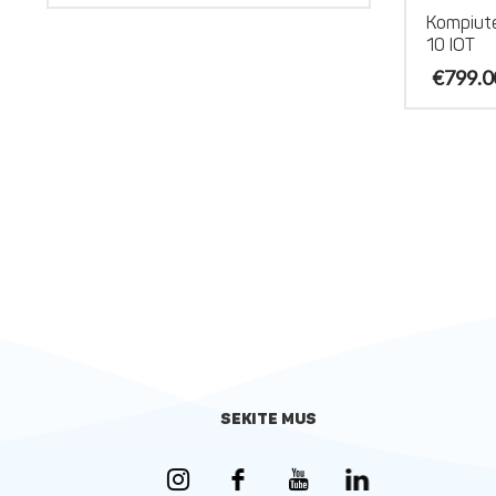
Kompiut
10 IOT
€
799.0
SEKITE MUS