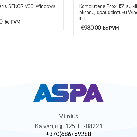
eris SENOR V3S, Windows
Kompiuteris Prox 15′, su kl
ekranu, spausdintuvu Win
IOT
0
be PVM
€
980.00
be PVM
Vilnius
Kalvarijų g. 125, LT-08221
+370­(686) 69288