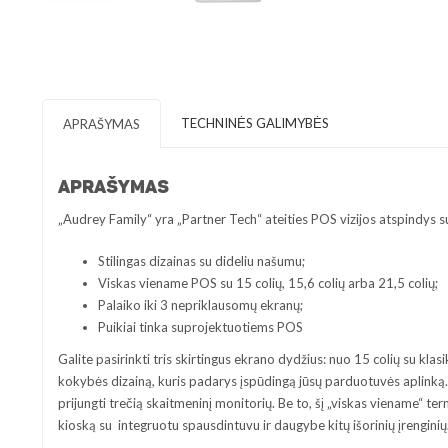
TECHNINĖS GALIMYBĖS
APRAŠYMAS
APRAŠYMAS
„Audrey Family“ yra „Partner Tech“ ateities POS vizijos atspindys s
Stilingas dizainas su dideliu našumu;
Viskas viename POS su 15 colių, 15,6 colių arba 21,5 colių;
Palaiko iki 3 nepriklausomų ekranų;
Puikiai tinka suprojektuotiems POS
Galite pasirinkti tris skirtingus ekrano dydžius: nuo 15 colių su kla
kokybės dizainą, kuris padarys įspūdingą jūsų parduotuvės aplinką. T
prijungti trečią skaitmeninį monitorių. Be to, šį „viskas viename“
kioską su integruotu spausdintuvu ir daugybe kitų išorinių įrenginių