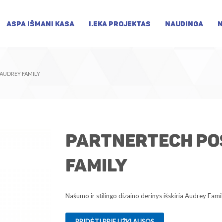
ASPA IŠMANI KASA
I.EKA PROJEKTAS
NAUDINGA
 AUDREY FAMILY
Partnertech PO
Family
Našumo ir stilingo dizaino derinys išskiria Audrey Fam
PRIDĖTI PRIE UŽKLAUSOS