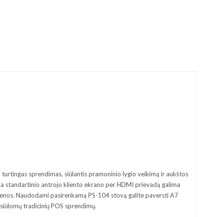
ai turtingas sprendimas, siūlantis pramoninio lygio veikimą ir aukštos
šalia standartinio antrojo kliento ekrano per HDMI prievadą galima
ie sienos. Naudodami pasirenkamą PS-104 stovą galite paversti A7
e siūlomų tradicinių POS sprendimų.