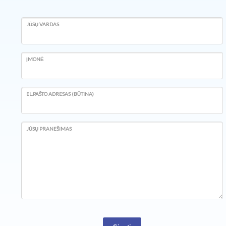
JŪSŲ VARDAS
ĮMONĖ
EL.PAŠTO ADRESAS (BŪTINA)
JŪSŲ PRANEŠIMAS