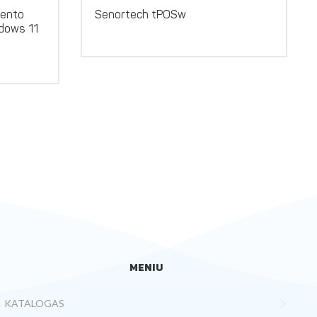
iento
Senortech tPOSw
dows 11
MENIU
KATALOGAS