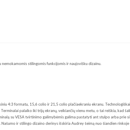
u nemokamomis stilingomis funkcijomis ir naujovišku dizainu.
sikiniu 4:3 formatu, 15,6 colio ir 21,5 colio plačiaekraniu ekranu. Technologišk
erminalai palaiko iki trijų ekranų, veikiančių vienu metu, o tai reiškia, kad 
 terminalą su VESA tvirtinimo galimybėmis galima pastatyti ant stulpo arba pr
. Našumo ir stilingo dizaino derinys išskiria Audrey šeimą nuo šiandien rinkoj