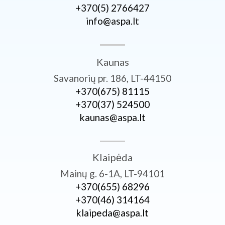
+370­(5) 2766427
info@aspa.lt
Kaunas
Savanorių pr. 186, LT-44150
+370­(675) 81115
+370­(37) 524500
kaunas@aspa.lt
Klaipėda
Mainų g. 6-1A, LT-94101
+370­(655) 68296
+370­(46) 314164
klaipeda@aspa.lt