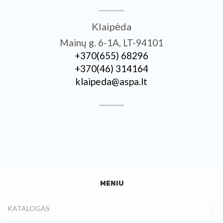
Klaipėda
Mainų g. 6-1A, LT-94101
+370­(655) 68296
+370­(46) 314164
klaipeda@aspa.lt
MENIU
KATALOGAS