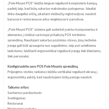
„Pole Mount POS“ leidžia lengvai reguliuoti kompiuterio kampą,
padėtį taip, kad būtų sukurtas maksimalus patogumas. Idealiai
tinka daugeliui sričių, įskaitant viešbučių registracijose, naudoti
baruose ir restoranuose arba renginiuose ir parodose.
„Pole Mount POS“ sistema gali suderinti įvairius komponentus ir
elementus į visiškai vartotojui pritaikytą POS tvirtinimo
sprendimą. Naudojant sukurtus pozicinius stovus, jūsų techninė
įranga gali būti apsaugota nuo sugadinimo, taip pat suteikiama
lankstumo, leidžianti ergonomiškai reguliuoti įrangą tiek klientams,
tiek personalui.
Konfigūruokite savo POS Pole Mounts sprendimą
Prijungimo stoties rankenos leidžia vertikaliai reguliuoti ekraną į
ergonomišką aukštį, kad naudotojams būtų patogu naudoti.
Taikymo sritys:
Savitarnos parduotuvės
Svetingumas
Restoranai
Mažmeninė prekyba