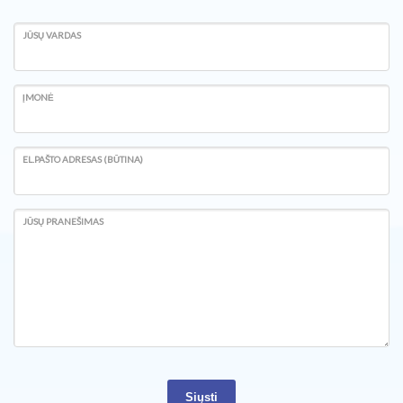
JŪSŲ VARDAS
ĮMONĖ
EL.PAŠTO ADRESAS (BŪTINA)
JŪSŲ PRANEŠIMAS
Siųsti