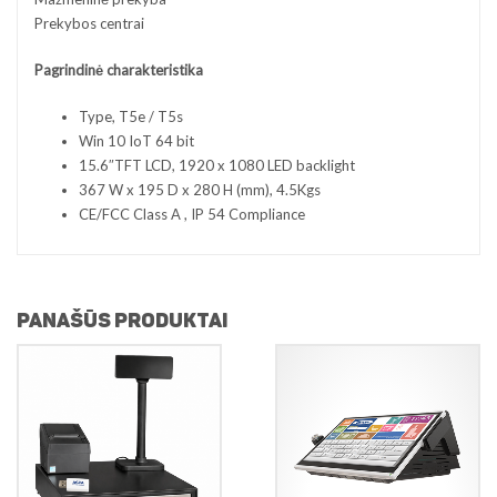
Prekybos centrai
Pagrindinė charakteristika
Type, T5e / T5s
Win 10 IoT 64 bit
15.6″TFT LCD, 1920 x 1080 LED backlight
367 W x 195 D x 280 H (mm), 4.5Kgs
CE/FCC Class A , IP 54 Compliance
PANAŠŪS PRODUKTAI