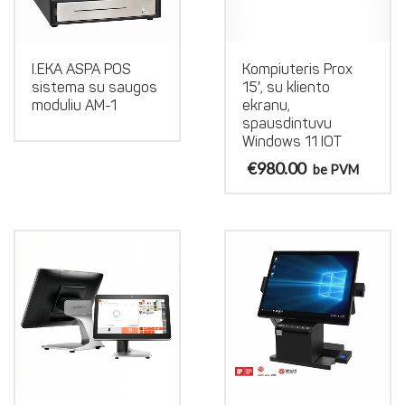
I.EKA ASPA POS
Kompiuteris Prox
sistema su saugos
15′, su kliento
moduliu AM-1
ekranu,
spausdintuvu
Windows 11 IOT
€
980.00
be PVM