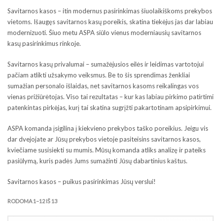
Savitarnos kasos – itin modernus pasirinkimas šiuolaikiškoms prekybos
vietoms. Išaugęs savitarnos kasų poreikis, skatina tiekėjus jas dar labiau
modernizuoti. Šiuo metu ASPA siūlo vienus moderniausių savitarnos
kasų pasirinkimus rinkoje.
Savitarnos kasų privalumai – sumažėjusios eilės ir leidimas vartotojui
pačiam atlikti užsakymo veiksmus. Be to šis sprendimas ženkliai
sumažian personalo išlaidas, net savitarnos kasoms reikalingas vos
vienas prižiūrėtojas. Viso tai rezultatas – kur kas labiau pirkimo patirtimi
patenkintas pirkėjas, kurį tai skatina sugrįžti pakartotinam apsipirkimui.
ASPA komanda įsigilina į kiekvieno prekybos taško poreikius. Jeigu vis
dar dvejojate ar Jūsų prekybos vietoje pasiteisins savitarnos kasos,
kviečiame susisiekti su mumis. Mūsų komanda atliks analizę ir pateiks
pasiūlymą, kuris padės Jums sumažinti Jūsų dabartinius kaštus.
Savitarnos kasos – puikus pasirinkimas Jūsų verslui!
RODOMA 1–12 IŠ 13