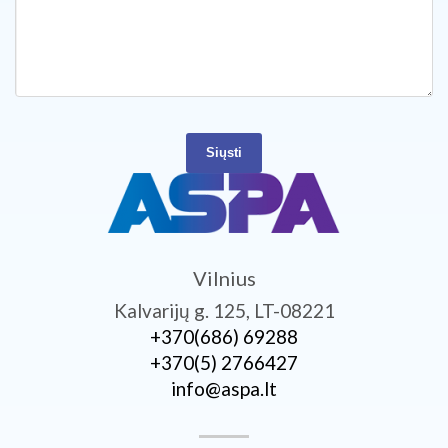
Siųsti
Vilnius
Kalvarijų g. 125, LT-08221
+370­(686) 69288
+370­(5) 2766427
info@aspa.lt