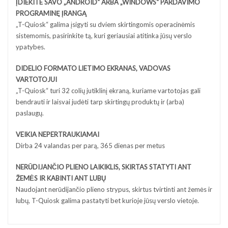
ĮDIEKITE SAVO „ANDROID“ ARBA „WINDOWS“ PARDAVIMO
PROGRAMINĘ ĮRANGĄ
„T-Quiosk“ galima įsigyti su dviem skirtingomis operacinėmis
sistemomis, pasirinkite tą, kuri geriausiai atitinka jūsų verslo
ypatybes.
DIDELIO FORMATO LIETIMO EKRANAS, VADOVAS
VARTOTOJUI
„T-Quiosk“ turi 32 colių jutiklinį ekraną, kuriame vartotojas gali
bendrauti ir laisvai judėti tarp skirtingų produktų ir (arba)
paslaugų.
VEIKIA NEPERTRAUKIAMAI
Dirba 24 valandas per parą, 365 dienas per metus
NERŪDIJANČIO PLIENO LAIKIKLIS, SKIRTAS STATYTI ANT
ŽEMĖS IR KABINTI ANT LUBŲ
Naudojant nerūdijančio plieno strypus, skirtus tvirtinti ant žemės ir
lubų, T-Quiosk galima pastatyti bet kurioje jūsų verslo vietoje.