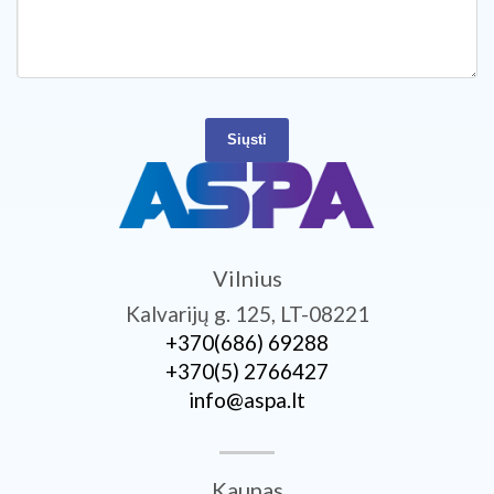
Siųsti
Vilnius
Kalvarijų g. 125, LT-08221
+370­(686) 69288
+370­(5) 2766427
info@aspa.lt
Kaunas