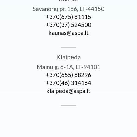
Savanorių pr. 186, LT-44150
+370­(675) 81115
+370­(37) 524500
kaunas@aspa.lt
Klaipėda
Mainų g. 6-1A, LT-94101
+370­(655) 68296
+370­(46) 314164
klaipeda@aspa.lt