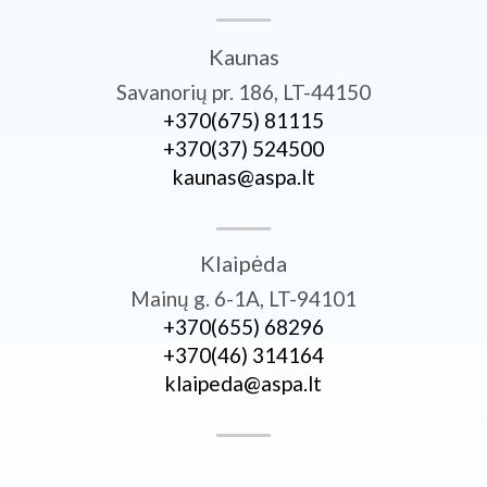
Kaunas
Savanorių pr. 186, LT-44150
+370­(675) 81115
+370­(37) 524500
kaunas@aspa.lt
Klaipėda
Mainų g. 6-1A, LT-94101
+370­(655) 68296
+370­(46) 314164
klaipeda@aspa.lt