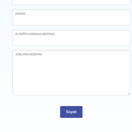
ĮMONĖ
EL.PAŠTO ADRESAS (BŪTINA)
JŪSŲ PRANEŠIMAS
Siųsti