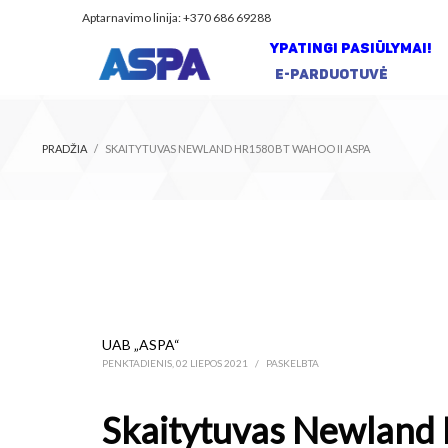
Aptarnavimo linija: +370 686 69288
YPATINGI PASIŪLYMAI!
E-PARDUOTUVĖ
PRADŽIA
SKAITYTUVAS NEWLAND HR1580 BT WAHOO II ASPA
UAB „ASPA“
PENKTADIENIS, 02 LIEPOS 2021
/
PASKELBTA
Skaitytuvas Newland