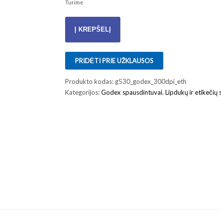
Turime
produkto
Į KREPŠELĮ
kiekis:
Lipdukų
spausdintuvas
PRIDĖTI PRIE UŽKLAUSOS
Godex
G530
Produkto kodas:
g530_godex_300dpi_eth
300dpi,
Kategorijos:
Godex spausdintuvai
,
Lipdukų ir etikečių
Ethernet