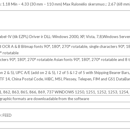
lotis: 1.18 Min – 4.33 (30 mm – 110 mm) Max Rulonėlio skersmuo:.: 2.67 (68 m
abel-IV (tik EZPL) Driver ir DLL: Windows 2000, XP, Vista, 7,8,Windows Serv
nd OCR A & B Bitmap fonts 90°, 180°, 270° rotatable, single characters 90°, 1
0° rotatable
cters 90°, 180°, 270° rotatable Asian fonts 90°, 180°, 270° rotatable and 8 t
 2 & 5), UPC A/E (add on 2 & 5), I 2 of 5 & I 2 of 5 with Shipping Bearer Ba
 14, China Postal Code, HIBC, MSI, Plessey, Telepen, FIM and GS1 DataBa
1, 862, 863, 865, 866, 869, 737 WINDOWS 1250, 1251, 1252, 1253, 1254,
 graphic formats are downloadable from the software
y: FEED