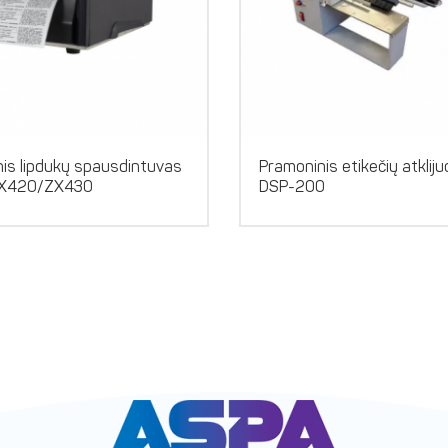
is lipdukų spausdintuvas
Pramoninis etikečių atklij
ZX420/ZX430
DSP-200