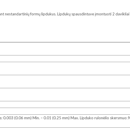
t nestandartinių formų lipdukus. Lipdukų spausdintuve įmontuoti 2 davikliai 
is: 0.003 (0.06 mm) Min. – 0.01 (0.25 mm) Max. Lipduko rulonėlio skersmuo: 