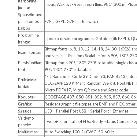
Karboninė
Tipas: Wax, wax/resin, resin Ilgis: 981′ (300 m) P
juosta:
Spausdintuvo
palaikomos
EZPL, GEPL, GZPL auto switch
kalbos
Programinė
Lipduko dizaino programos: GoLabel (tik EZPL ), QL
įranga:
Bitmap fonts: 6, 8, 10, 12, 14, 18, 24, 30, 16X26 a
Esami fontai:
and vertical directions Scalable fonts 90°, 180°, 27
Parsisiunčiami
Bitmap fonts 90°, 180°, 270° rotatable, single chara
fontai:
90°, 180°, 270° rotatable
1-D Bar codes: Code 39, Code 93, EAN 8 /13 (add on
Brūkšniniai
UCC/EAN-128 K-Mart, Random Weight, Post NET, ITF
kodai:
Micro PDF417, Micro QR code and Aztec code
Koduotė:
CODEPAGE 437, 850, 851, 852, 855, 857, 860, 86
Grafika:
Resident graphic file types are BMP and PCX, other
Sąsajos:
USB + Parallel Port USB + Serial Port + Ethernet
Valdymo
Two bi-color status-LEDs: Ready, Status Control ke
panelė:
Maitinimas:
Auto Switching 100-240VAC, 50-60Hz