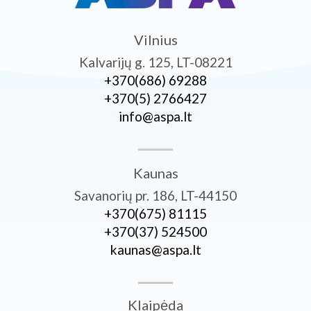
Vilnius
Kalvarijų g. 125, LT-08221
+370­(686) 69288
+370­(5) 2766427
info@aspa.lt
Kaunas
Savanorių pr. 186, LT-44150
+370­(675) 81115
+370­(37) 524500
kaunas@aspa.lt
Klaipėda