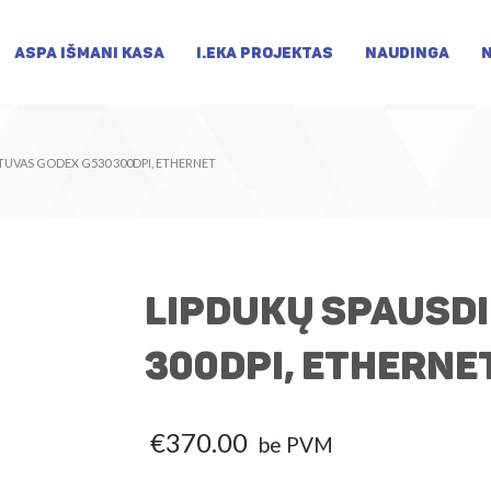
ASPA IŠMANI KASA
I.EKA PROJEKTAS
NAUDINGA
TUVAS GODEX G530 300DPI, ETHERNET
Lipdukų spausd
300dpi, Etherne
€
370.00
be PVM