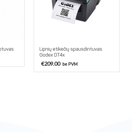
uotuvas
Lipnių etikečių spausdintuvas
Godex DT4x
€
209.00
be PVM