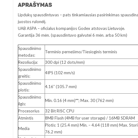
APRAŠYMAS
Lipdukų spausdintuvas – pats tinkamiausias pasirinkimas spausdinan
juostos rulonėlį.
UAB ASPA – oficialus kompanijos Godex atstovas Lietuvoje.
Garantija 36 mėn. (spausdintuvo galvutei 6 mėn. arba 50 km)
Spausdinimo
Terminio pernešimo/Tiesioginis terminis
metodas:
Rezoliucija:
300 dpi (12 dots/mm)
Spausdinimo
4IPS (102 mm/s)
greitis:
Spausdinimo
4.16″ (105.7 mm)
plotis:
Spausdinimo
Min. 0.16 (4 mm)**; Max. 30 (762 mm)
ilgis:
Procesorius
32 Bit RISC CPU
Atmintis
8MB Flash (4MB for user storage) / 16MB SDRAM
Plotis: 1 (25.4 mm) Min. – 4.64 (118 mm) Max. Stor
Media
76.2 mm)