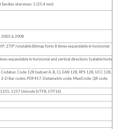
m) Šerdies skersmuo: 1 (25.4 mm)
er 2003 & 2008
80°, 270° rotatable Bitmap fonts 8 times expandable in horizontal
imes expandable in horizontal and vertical directions Scalable fonts
rs, Codabar, Code 128 (subset A, B, C), EAN 128, RPS 128, UCC 128,
r 2-D Bar codes: PDF417, Datamatrix code, MaxiCode, QR code,
 1255, 1257 Unicode (UTF8, UTF16)