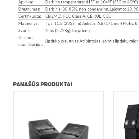
Aplinka:
Darbinė temperatūra: 41°F to 104°F (5°C to 40°C)
Drėgnumas:
Darbinis: 30-85%, non-condensing. Laikymo: 10-90
Certifikuota:
CE(EMC), FCC Class A, CB, cUL, CCC
Matmenys:
Ilgis: 11.2 (285 mm) Aukštis: 6.8 (171 mm) Plotis: 
Svoris:
6 lbs (2.72Kg), be priedų
Galimos
Lipduko pjautuvas Atlipintojas Išorinis lipdukų rulo
modifikacijos:
PANAŠŪS PRODUKTAI