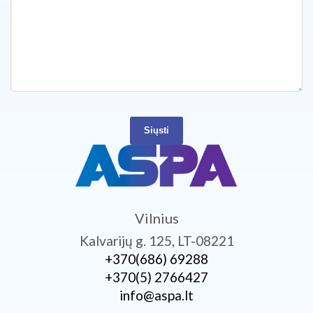
Siųsti
Vilnius
Kalvarijų g. 125, LT-08221
+370­(686) 69288
+370­(5) 2766427
info@aspa.lt