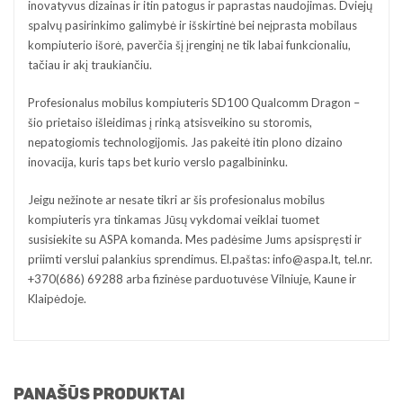
inovatyvus dizainas ir itin patogus ir paprastas naudojimas. Dviejų
spalvų pasirinkimo galimybė ir išskirtinė bei neįprasta mobilaus
kompiuterio išorė, paverčia šį įrenginį ne tik labai funkcionaliu,
tačiau ir akį traukiančiu.
Profesionalus mobilus kompiuteris SD100 Qualcomm Dragon –
šio prietaiso išleidimas į rinką atsisveikino su storomis,
nepatogiomis technologijomis. Jas pakeitė itin plono dizaino
inovacija, kuris taps bet kurio verslo pagalbininku.
Jeigu nežinote ar nesate tikri ar šis profesionalus mobilus
kompiuteris yra tinkamas Jūsų vykdomai veiklai tuomet
susisiekite su ASPA komanda. Mes padėsime Jums apsispręsti ir
priimti verslui palankius sprendimus. El.paštas: info@aspa.lt, tel.nr.
+370­(686) 69288 arba fizinėse parduotuvėse Vilniuje, Kaune ir
Klaipėdoje.
PANAŠŪS PRODUKTAI