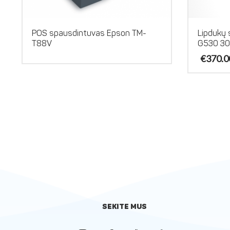
POS spausdintuvas Epson TM-
Lipdukų
T88V
G530 300
€
370.0
SEKITE MUS