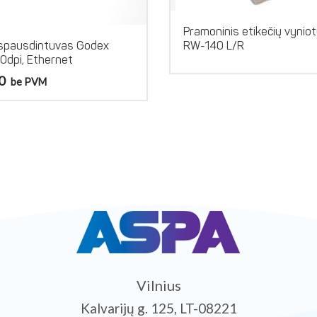
Pramoninis etikečių vynio
RW-140 L/R
 spausdintuvas Godex
dpi, Ethernet
0
be PVM
Vilnius
Kalvarijų g. 125, LT-08221