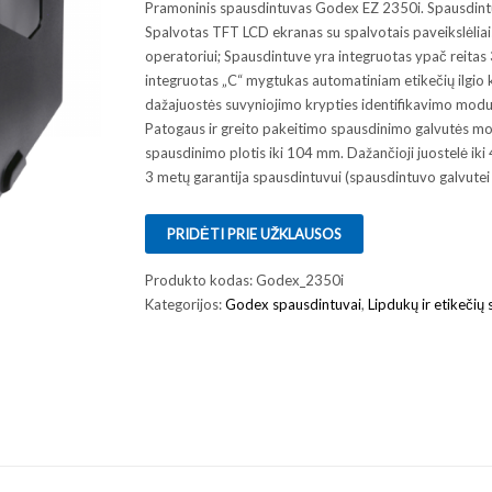
Pramoninis spausdintuvas Godex EZ 2350i. Spausdint
Spalvotas TFT LCD ekranas su spalvotais paveikslėliais
operatoriui; Spausdintuve yra integruotas ypač reitas 
integruotas „C“ mygtukas automatiniam etikečių ilgio k
dažajuostės suvyniojimo krypties identifikavimo modul
Patogaus ir greito pakeitimo spausdinimo galvutės mo
spausdinimo plotis iki 104 mm. Dažančioji juostelė iki
3 metų garantija spausdintuvui (spausdintuvo galvutei 
PRIDĖTI PRIE UŽKLAUSOS
Produkto kodas:
Godex_2350i
Kategorijos:
Godex spausdintuvai
,
Lipdukų ir etikečių