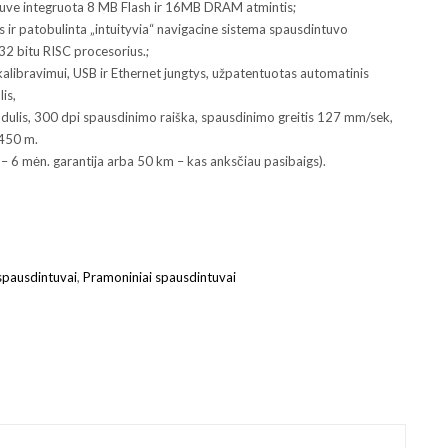
uve integruota 8 MB Flash ir 16MB DRAM atmintis;
 ir patobulinta „intuityvia“ navigacine sistema spausdintuvo
32 bitu RISC procesorius.;
alibravimui, USB ir Ethernet jungtys, užpatentuotas automatinis
is,
dulis, 300 dpi spausdinimo raiška, spausdinimo greitis 127 mm/sek,
 450 m.
– 6 mėn. garantija arba 50 km – kas anksčiau pasibaigs).
 spausdintuvai
,
Pramoniniai spausdintuvai