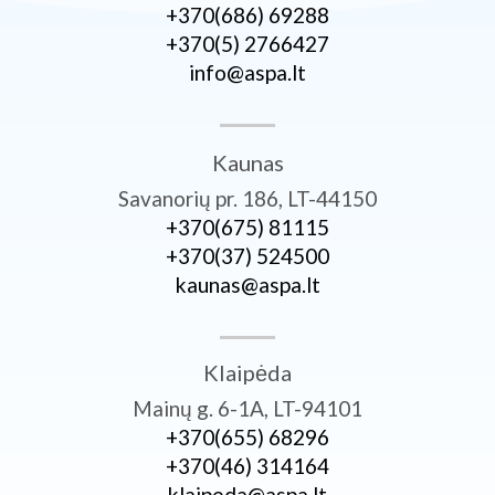
+370­(686) 69288
+370­(5) 2766427
info@aspa.lt
Kaunas
Savanorių pr. 186, LT-44150
+370­(675) 81115
+370­(37) 524500
kaunas@aspa.lt
Klaipėda
Mainų g. 6-1A, LT-94101
+370­(655) 68296
+370­(46) 314164
klaipeda@aspa.lt