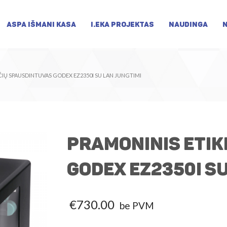
ASPA IŠMANI KASA
I.EKA PROJEKTAS
NAUDINGA
ČIŲ SPAUSDINTUVAS GODEX EZ2350I SU LAN JUNGTIMI
Pramoninis etik
Godex EZ2350i s
€
730.00
be PVM