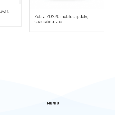
tuvas
Zebra ZQ220 mobilus lipdukų
spausdintuvas
MENIU