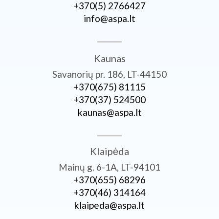
+370­(5) 2766427
info@aspa.lt
Kaunas
Savanorių pr. 186, LT-44150
+370­(675) 81115
+370­(37) 524500
kaunas@aspa.lt
Klaipėda
Mainų g. 6-1A, LT-94101
+370­(655) 68296
+370­(46) 314164
klaipeda@aspa.lt