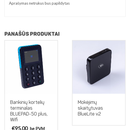
Aprašymas netrukus bus papildytas
PANAŠŪS PRODUKTAI
Bankinių kortelių
Mokėjimų
terminalas
skaitytuvas
BLUEPAD-50 plus,
BlueLite v2
Wifi
€
95.00
be PVM