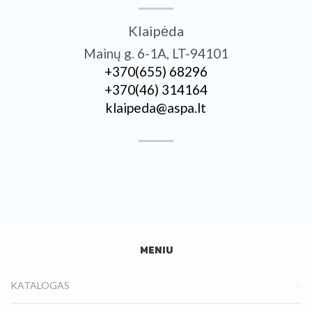
Klaipėda
Mainų g. 6-1A, LT-94101
+370­(655) 68296
+370­(46) 314164
klaipeda@aspa.lt
MENIU
KATALOGAS