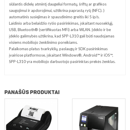
siūlantis didelę atmintį daugeliui formatų, šriftų ar grafikos
saugojimui ir apdorojimui, užtikrina paprastą ryšį (NFC). )
automatinis susiejimas ir spausdinimo greitis iki 5 ip/s.
Laidinio arba belaidžio ryšio pasirinkimas, įskaitant nuoseklųjį,
USB, Bluetooth® (sertifikuotas MFi) arba WLAN. Įdėklo ir be
įdėklo galimybės užtikrina, kad SPP-L310 gali būti naudojamas
visiems mobiliojo ženklinimo poreikiams.
Palaikomas platus tvarkyklių, paslaugų ir SDK pasirinkimas
įvairiose platformose, įskaitant Windows®, Android™ ir iOS™,
SPP-L310 yra mobiliojo darbuotojo pasirinktas prekės ženklas.
PANAŠŪS PRODUKTAI