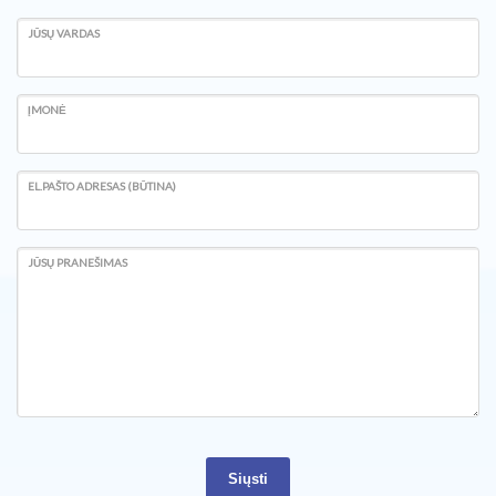
JŪSŲ VARDAS
ĮMONĖ
EL.PAŠTO ADRESAS (BŪTINA)
JŪSŲ PRANEŠIMAS
Siųsti