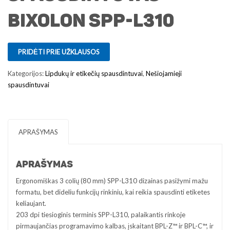
Bixolon SPP-L310
PRIDĖTI PRIE UŽKLAUSOS
Kategorijos:
Lipdukų ir etikečių spausdintuvai
,
Nešiojamieji
spausdintuvai
APRAŠYMAS
APRAŠYMAS
Ergonomiškas 3 colių (80 mm) SPP-L310 dizainas pasižymi mažu
formatu, bet dideliu funkcijų rinkiniu, kai reikia spausdinti etiketes
keliaujant.
203 dpi tiesioginis terminis SPP-L310, palaikantis rinkoje
pirmaujančias programavimo kalbas, įskaitant BPL-Z™ ir BPL-C™, ir