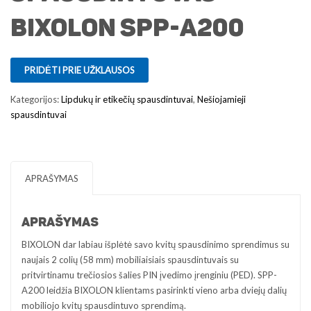
Bixolon SPP-A200
PRIDĖTI PRIE UŽKLAUSOS
Kategorijos:
Lipdukų ir etikečių spausdintuvai
,
Nešiojamieji
spausdintuvai
APRAŠYMAS
APRAŠYMAS
BIXOLON dar labiau išplėtė savo kvitų spausdinimo sprendimus su
naujais 2 colių (58 mm) mobiliaisiais spausdintuvais su
pritvirtinamu trečiosios šalies PIN įvedimo įrenginiu (PED). SPP-
A200 leidžia BIXOLON klientams pasirinkti vieno arba dviejų dalių
mobiliojo kvitų spausdintuvo sprendimą.