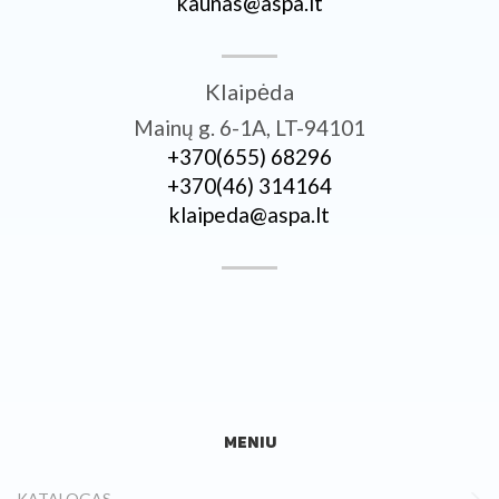
kaunas@aspa.lt
Klaipėda
Mainų g. 6-1A, LT-94101
+370­(655) 68296
+370­(46) 314164
klaipeda@aspa.lt
MENIU
KATALOGAS