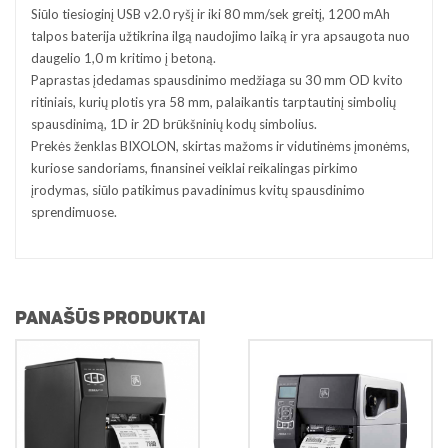
Siūlo tiesioginį USB v2.0 ryšį ir iki 80 mm/sek greitį, 1200 mAh
talpos baterija užtikrina ilgą naudojimo laiką ir yra apsaugota nuo
daugelio 1,0 m kritimo į betoną.
Paprastas įdedamas spausdinimo medžiaga su 30 mm OD kvito
ritiniais, kurių plotis yra 58 mm, palaikantis tarptautinį simbolių
spausdinimą, 1D ir 2D brūkšninių kodų simbolius.
Prekės ženklas BIXOLON, skirtas mažoms ir vidutinėms įmonėms,
kuriose sandoriams, finansinei veiklai reikalingas pirkimo
įrodymas, siūlo patikimus pavadinimus kvitų spausdinimo
sprendimuose.
PANAŠŪS PRODUKTAI