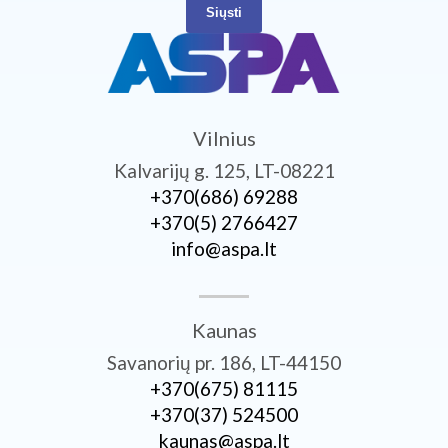
Siųsti
Vilnius
Kalvarijų g. 125, LT-08221
+370­(686) 69288
+370­(5) 2766427
info@aspa.lt
Kaunas
Savanorių pr. 186, LT-44150
+370­(675) 81115
+370­(37) 524500
kaunas@aspa.lt