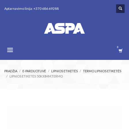
Aptarnavimo linija: +370 686 69288
PRADŽIA
E-PARDUOTUVĖ
LIPNIOS ETIKETĖS
TERMO LIPNIOS ETIKETĖS
LIPNIOS ETIKETĖS 50X30MM,TERMO