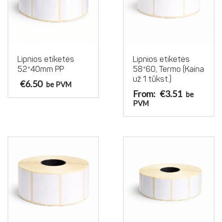
Lipnios etiketės
Lipnios etiketės
52*40mm PP
58*60, Termo (Kaina
už 1 tūkst.)
€
6.50
be PVM
From:
€
3.51
be
PVM
This
product
has
multiple
variants.
The
options
may
be
chosen