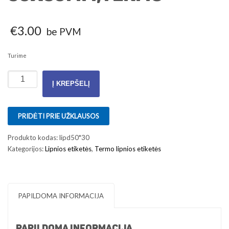
€
3.00
be PVM
Turime
produkto
Į KREPŠELĮ
kiekis:
Lipnios
etiketės
PRIDĖTI PRIE UŽKLAUSOS
50x30mm,Termo
Produkto kodas:
lipd50*30
Kategorijos:
Lipnios etiketės
,
Termo lipnios etiketės
PAPILDOMA INFORMACIJA
PAPILDOMA INFORMACIJA