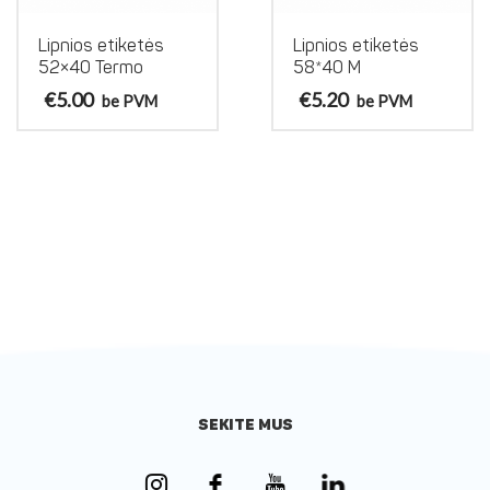
on
Lipnios etiketės
Lipnios etiketės
the
52×40 Termo
58*40 M
product
page
€
5.00
€
5.20
be PVM
be PVM
SEKITE MUS