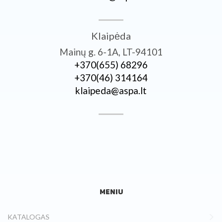
Klaipėda
Mainų g. 6-1A, LT-94101
+370­(655) 68296
+370­(46) 314164
klaipeda@aspa.lt
MENIU
KATALOGAS