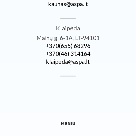
kaunas@aspa.lt
Klaipėda
Mainų g. 6-1A, LT-94101
+370­(655) 68296
+370­(46) 314164
klaipeda@aspa.lt
MENIU