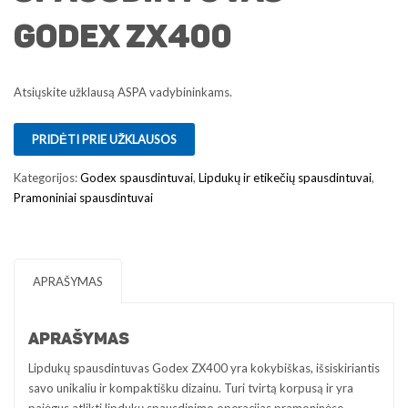
Godex ZX400
Atsiųskite užklausą ASPA vadybininkams.
PRIDĖTI PRIE UŽKLAUSOS
Kategorijos:
Godex spausdintuvai
,
Lipdukų ir etikečių spausdintuvai
,
Pramoniniai spausdintuvai
APRAŠYMAS
APRAŠYMAS
Lipdukų spausdintuvas Godex ZX400 yra kokybiškas, išsiskiriantis
savo unikaliu ir kompaktišku dizainu. Turi tvirtą korpusą ir yra
pajėgus atlikti lipdukų spausdinimo operacijas pramoninėse