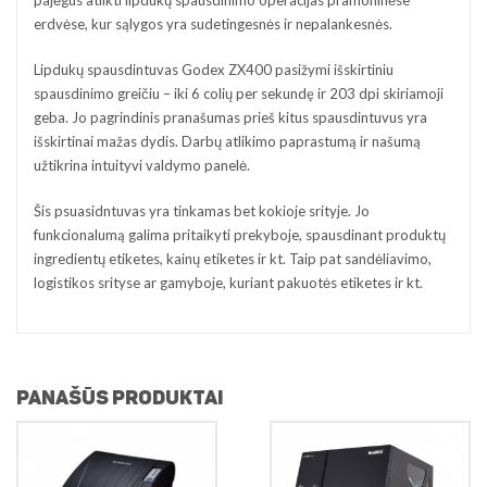
erdvėse, kur sąlygos yra sudetingesnės ir nepalankesnės.
Lipdukų spausdintuvas Godex ZX400 pasižymi išskirtiniu
spausdinimo greičiu – iki 6 colių per sekundę ir 203 dpi skiriamoji
geba. Jo pagrindinis pranašumas prieš kitus spausdintuvus yra
išskirtinai mažas dydis. Darbų atlikimo paprastumą ir našumą
užtikrina intuityvi valdymo panelė.
Šis psuasidntuvas yra tinkamas bet kokioje srityje. Jo
funkcionalumą galima pritaikyti prekyboje, spausdinant produktų
ingredientų etiketes, kainų etiketes ir kt. Taip pat sandėliavimo,
logistikos srityse ar gamyboje, kuriant pakuotės etiketes ir kt.
PANAŠŪS PRODUKTAI