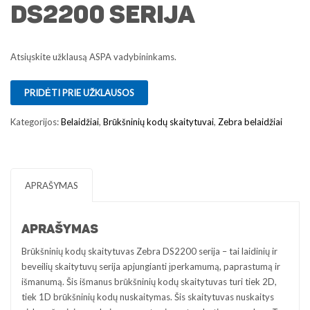
DS2200 serija
Atsiųskite užklausą ASPA vadybininkams.
PRIDĖTI PRIE UŽKLAUSOS
Kategorijos:
Belaidžiai
,
Brūkšninių kodų skaitytuvai
,
Zebra belaidžiai
APRAŠYMAS
APRAŠYMAS
Brūkšninių kodų skaitytuvas Zebra DS2200 serija – tai laidinių ir
beveilių skaitytuvų serija apjungianti įperkamumą, paprastumą ir
išmanumą. Šis išmanus brūkšninių kodų skaitytuvas turi tiek 2D,
tiek 1D brūkšninių kodų nuskaitymas. Šis skaitytuvas nuskaitys