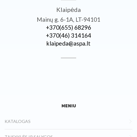
Klaipėda
Mainų g. 6-1A, LT-94101
+370­(655) 68296
+370­(46) 314164
klaipeda@aspa.lt
MENIU
KATALOGAS
TAISYKLĖS IR SĄLYGOS