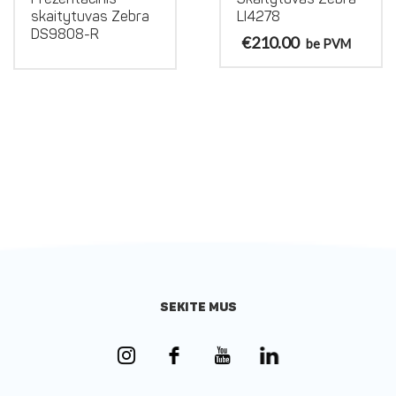
skaitytuvas Zebra
LI4278
DS9808-R
€
210.00
be PVM
SEKITE MUS