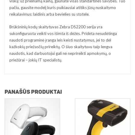
viską: už prieinamą kainą, gaunate visas standartines savybes. Tuo
pačiu, gausite modelį kuris puikiausiai atitiks jūsų nuskaitymo
reikalavimus: laidinis arba bevielies su stotele.
Brūkšninių kodų skaitytuvas Zebra DS2200 serija yra
sukonfiguruota veikti vos išimta iš dėžės. Pridėta nesudėtinga
naudoti programinė įranga leis keisti nustatymus, jei to dėl
kažkokių priežasčių prireiktų. O šiuo skaitytuvu taip lengva
naudotis, kad darbuotojui gali nė neprireikti apmokymų, o
priežūrai – jokių IT specialistų.
PANAŠŪS PRODUKTAI