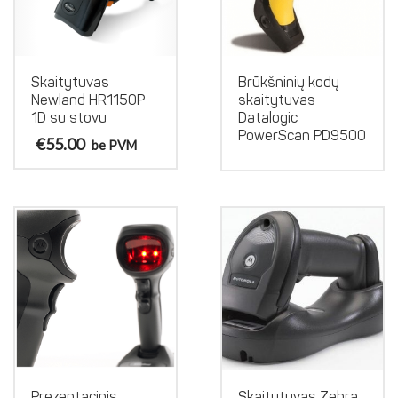
Skaitytuvas
Brūkšninių kodų
Newland HR1150P
skaitytuvas
1D su stovu
Datalogic
PowerScan PD9500
€
55.00
be PVM
Prezentacinis
Skaitytuvas Zebra