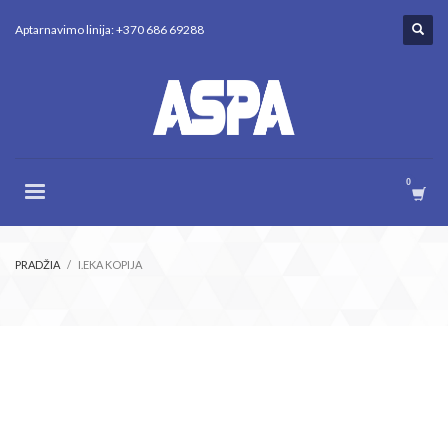
Aptarnavimo linija: +370 686 69288
PRADŽIA
I.EKA KOPIJA