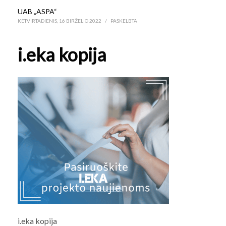
UAB „ASPA“
KETVIRTADIENIS, 16 BIRŽELIO 2022
/
PASKELBTA
i.eka kopija
i.eka kopija