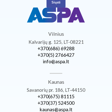
Siųsti
Vilnius
Kalvarijų g. 125, LT-08221
+370­(686) 69288
+370­(5) 2766427
info@aspa.lt
Kaunas
Savanorių pr. 186, LT-44150
+370­(675) 81115
+370­(37) 524500
kaunas@aspa.lt