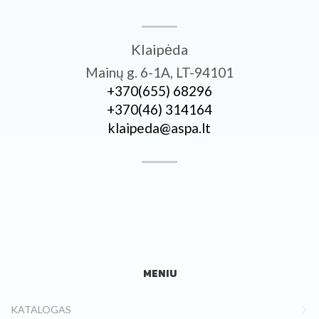
Klaipėda
Mainų g. 6-1A, LT-94101
+370­(655) 68296
+370­(46) 314164
klaipeda@aspa.lt
MENIU
KATALOGAS