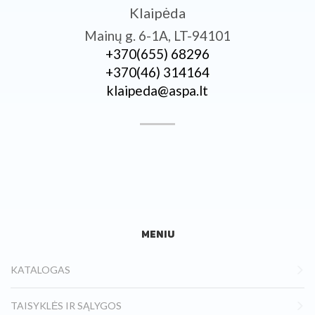
Klaipėda
Mainų g. 6-1A, LT-94101
+370­(655) 68296
+370­(46) 314164
klaipeda@aspa.lt
MENIU
KATALOGAS
TAISYKLĖS IR SĄLYGOS