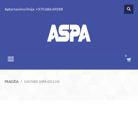
Aptarnavimo linija: +370 686 69288
PRADŽIA
GINTARE ASPA 0511 HS