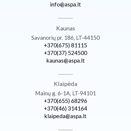
info@aspa.lt
Kaunas
Savanorių pr. 186, LT-44150
+370­(675) 81115
+370­(37) 524500
kaunas@aspa.lt
Klaipėda
Mainų g. 6-1A, LT-94101
+370­(655) 68296
+370­(46) 314164
klaipeda@aspa.lt