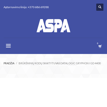
Aptarnavimo linija: +370 686 69288
PRADŽIA
BRŪKŠNINIŲ KODŲ SKAITYTUVAS DATALOGIC GRYPHON I GD 4400