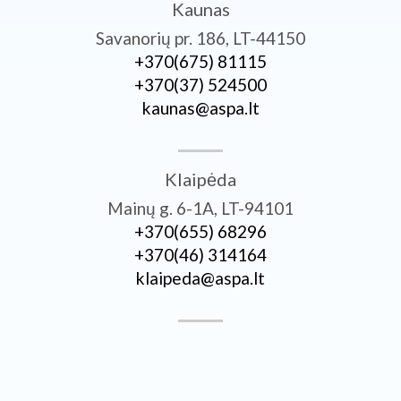
Kaunas
Savanorių pr. 186, LT-44150
+370­(675) 81115
+370­(37) 524500
kaunas@aspa.lt
Klaipėda
Mainų g. 6-1A, LT-94101
+370­(655) 68296
+370­(46) 314164
klaipeda@aspa.lt