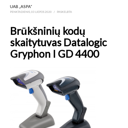
UAB „ASPA“
PENKTADIENIS, 03 LIEPOS 2020
/
PASKELBTA
Brūkšninių kodų
skaitytuvas Datalogic
Gryphon I GD 4400