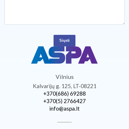
Siųsti
Vilnius
Kalvarijų g. 125, LT-08221
+370­(686) 69288
+370­(5) 2766427
info@aspa.lt