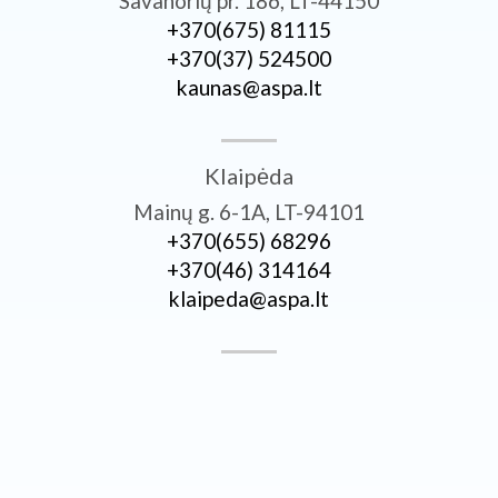
Savanorių pr. 186, LT-44150
+370­(675) 81115
+370­(37) 524500
kaunas@aspa.lt
Klaipėda
Mainų g. 6-1A, LT-94101
+370­(655) 68296
+370­(46) 314164
klaipeda@aspa.lt