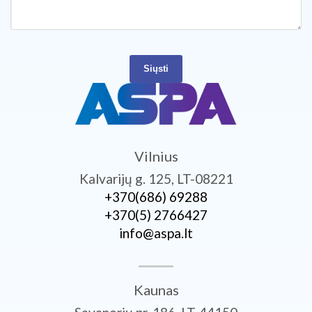
Siųsti
Vilnius
Kalvarijų g. 125, LT-08221
+370­(686) 69288
+370­(5) 2766427
info@aspa.lt
Kaunas