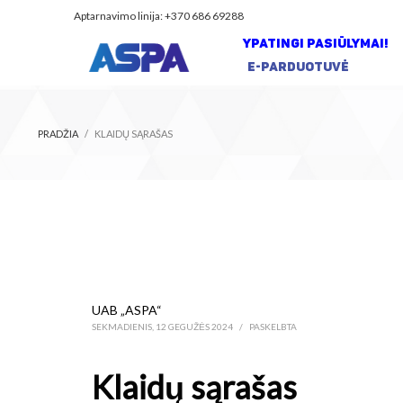
Aptarnavimo linija: +370 686 69288
YPATINGI PASIŪLYMAI!
E-PARDUOTUVĖ
PRADŽIA
KLAIDŲ SĄRAŠAS
UAB „ASPA“
SEKMADIENIS, 12 GEGUŽĖS 2024
/
PASKELBTA
Klaidų sąrašas