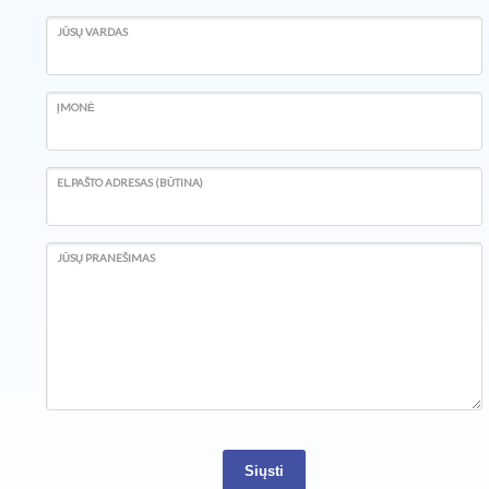
JŪSŲ VARDAS
ĮMONĖ
EL.PAŠTO ADRESAS (BŪTINA)
JŪSŲ PRANEŠIMAS
Siųsti