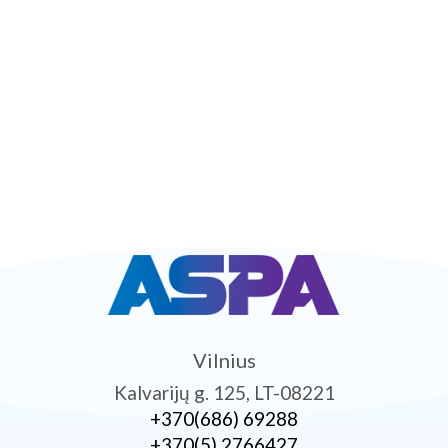
Vilnius
Kalvarijų g. 125, LT-08221
+370­(686) 69288
+370­(5) 2766427