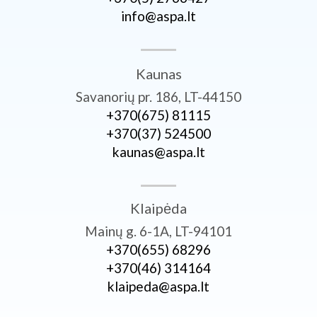
info@aspa.lt
Kaunas
Savanorių pr. 186, LT-44150
+370­(675) 81115
+370­(37) 524500
kaunas@aspa.lt
Klaipėda
Mainų g. 6-1A, LT-94101
+370­(655) 68296
+370­(46) 314164
klaipeda@aspa.lt