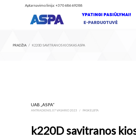
Aptarnavimo linija: +370 686 69288
YPATINGI PASIŪLYMAI!
E-PARDUOTUVĖ
PRADŽIA
K220D SAVITRANOS KIOSKAS ASPA
UAB „ASPA“
ANTRADIENIS, 07 VASARIO 2023
/
PASKELBTA
k220D savitranos kio