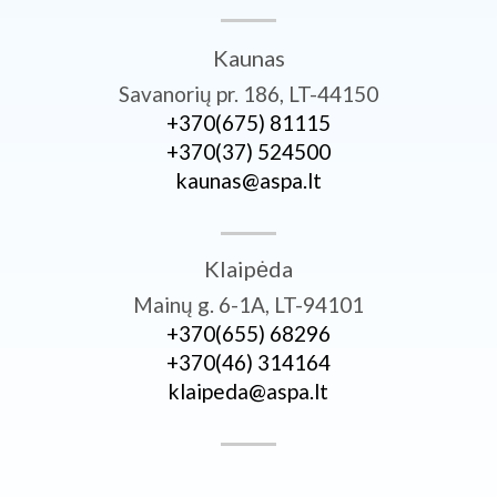
Kaunas
Savanorių pr. 186, LT-44150
+370­(675) 81115
+370­(37) 524500
kaunas@aspa.lt
Klaipėda
Mainų g. 6-1A, LT-94101
+370­(655) 68296
+370­(46) 314164
klaipeda@aspa.lt