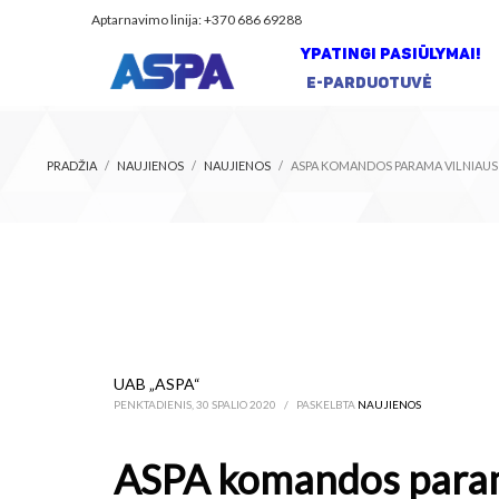
Aptarnavimo linija: +370 686 69288
YPATINGI PASIŪLYMAI!
E-PARDUOTUVĖ
PRADŽIA
NAUJIENOS
NAUJIENOS
ASPA KOMANDOS PARAMA VILNIAUS „
UAB „ASPA“
PENKTADIENIS, 30 SPALIO 2020
/
PASKELBTA
NAUJIENOS
ASPA komandos parama 