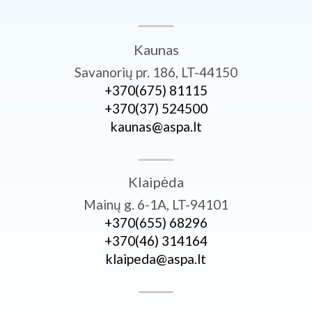
Kaunas
Savanorių pr. 186, LT-44150
+370­(675) 81115
+370­(37) 524500
kaunas@aspa.lt
Klaipėda
Mainų g. 6-1A, LT-94101
+370­(655) 68296
+370­(46) 314164
klaipeda@aspa.lt