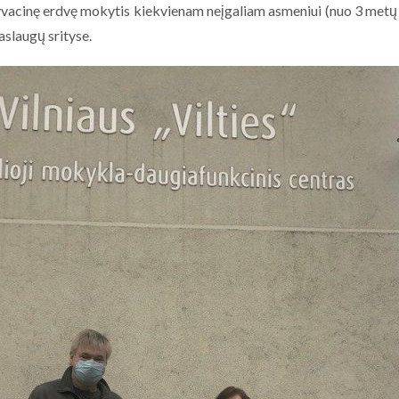
yvacinę erdvę mokytis kiekvienam neįgaliam asmeniui (nuo 3 metų )
aslaugų srityse.