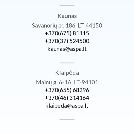
Kaunas
Savanorių pr. 186, LT-44150
+370­(675) 81115
+370­(37) 524500
kaunas@aspa.lt
Klaipėda
Mainų g. 6-1A, LT-94101
+370­(655) 68296
+370­(46) 314164
klaipeda@aspa.lt