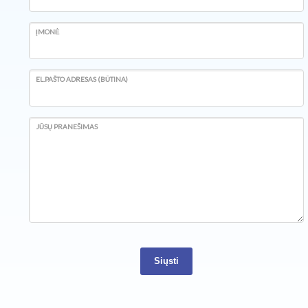
ĮMONĖ
EL.PAŠTO ADRESAS (BŪTINA)
JŪSŲ PRANEŠIMAS
Siųsti