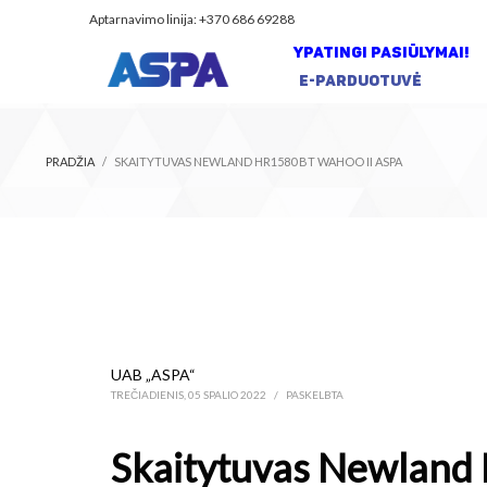
Aptarnavimo linija: +370 686 69288
YPATINGI PASIŪLYMAI!
E-PARDUOTUVĖ
PRADŽIA
SKAITYTUVAS NEWLAND HR1580 BT WAHOO II ASPA
UAB „ASPA“
TREČIADIENIS, 05 SPALIO 2022
/
PASKELBTA
Skaitytuvas Newland