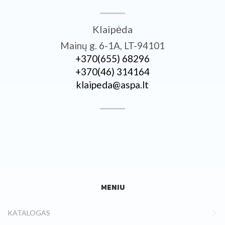
Klaipėda
Mainų g. 6-1A, LT-94101
+370­(655) 68296
+370­(46) 314164
klaipeda@aspa.lt
MENIU
KATALOGAS