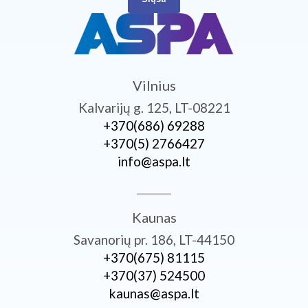
Vilnius
Kalvarijų g. 125, LT-08221
+370­(686) 69288
+370­(5) 2766427
info@aspa.lt
Kaunas
Savanorių pr. 186, LT-44150
+370­(675) 81115
+370­(37) 524500
kaunas@aspa.lt