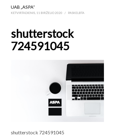
UAB „ASPA“
KETVIRTADIENIS, 11 BIRŽELIO 2020
/
PASKELBTA
shutterstock
724591045
shutterstock 724591045