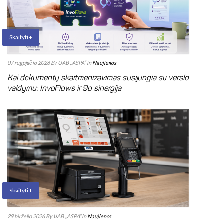
Skaityti +
07 rugpjūčio 2026
By UAB „ASPA“
in
Naujienos
Kai dokumentų skaitmenizavimas susijungia su verslo
valdymu: InvoFlows ir 9o sinergija
Skaityti +
29 birželio 2026
By UAB „ASPA“
in
Naujienos