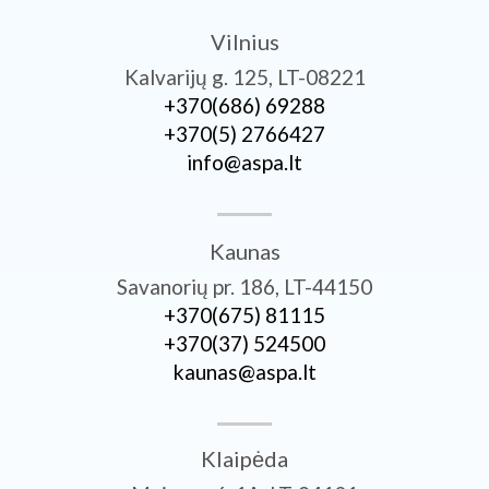
Vilnius
Kalvarijų g. 125, LT-08221
+370­(686) 69288
+370­(5) 2766427
info@aspa.lt
Kaunas
Savanorių pr. 186, LT-44150
+370­(675) 81115
+370­(37) 524500
kaunas@aspa.lt
Klaipėda