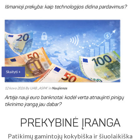
Išmanioji prekyba: kaip technologijos didina pardavimus?
Skaityti +
12 kovo 2026
By UAB „ASPA“
in
Naujienos
Artėja nauji euro banknotai: kodėl verta atnaujinti pinigų
tikrinimo įrangą jau dabar?
PREKYBINĖ ĮRANGA
Patikimų gamintojų kokybiška ir šiuolaikiška