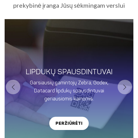
prekybinė įranga Jūsų sėkmingam verslui
LIPDUKŲ SPAUSDINTUVAI
Garsiausių gamintojų Zebra, Godex,
Datacard lipdukų spausdintuvai
geriausiomis kainomis.
Peržiūrėti