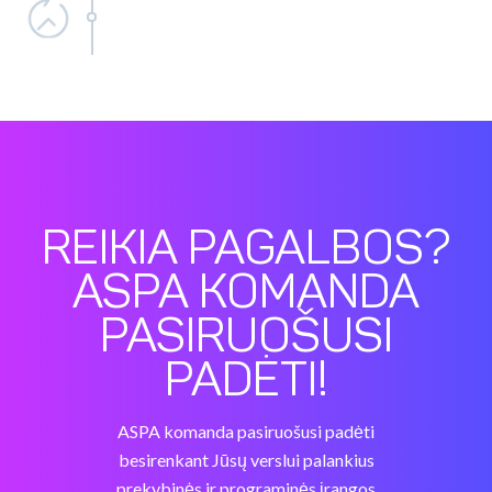
REIKIA PAGALBOS?
ASPA KOMANDA
PASIRUOŠUSI
PADĖTI!
ASPA komanda pasiruošusi padėti
besirenkant Jūsų verslui palankius
prekybinės ir programinės įrangos