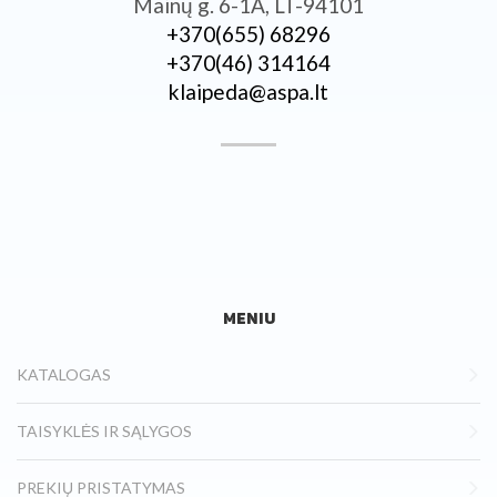
Mainų g. 6-1A, LT-94101
+370­(655) 68296
+370­(46) 314164
klaipeda@aspa.lt
MENIU
KATALOGAS
TAISYKLĖS IR SĄLYGOS
PREKIŲ PRISTATYMAS