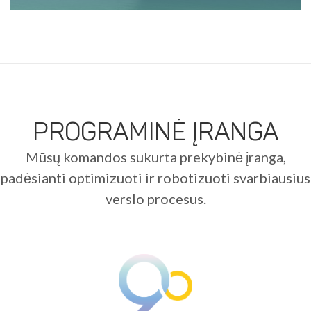
1
2
3
4
5
6
7
8
PROGRAMINĖ ĮRANGA
Mūsų komandos sukurta prekybinė įranga,
padėsianti optimizuoti ir robotizuoti svarbiausius
verslo procesus.