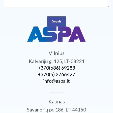
Siųsti
Vilnius
Kalvarijų g. 125, LT-08221
+370­(686) 69288
+370­(5) 2766427
info@aspa.lt
Kaunas
Savanorių pr. 186, LT-44150