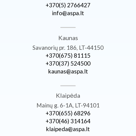
+370­(5) 2766427
info@aspa.lt
Kaunas
Savanorių pr. 186, LT-44150
+370­(675) 81115
+370­(37) 524500
kaunas@aspa.lt
Klaipėda
Mainų g. 6-1A, LT-94101
+370­(655) 68296
+370­(46) 314164
klaipeda@aspa.lt