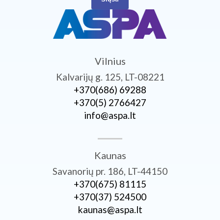
Vilnius
Kalvarijų g. 125, LT-08221
+370­(686) 69288
+370­(5) 2766427
info@aspa.lt
Kaunas
Savanorių pr. 186, LT-44150
+370­(675) 81115
+370­(37) 524500
kaunas@aspa.lt