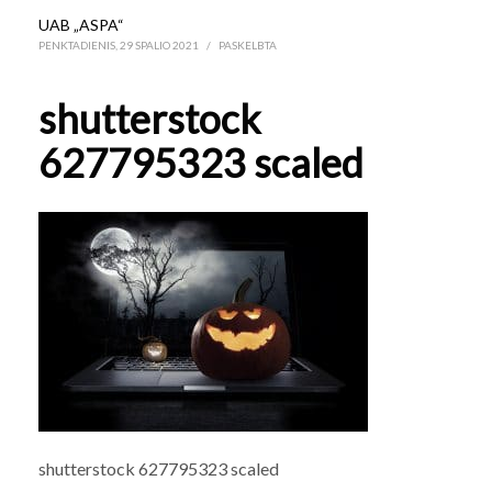
UAB „ASPA“
PENKTADIENIS, 29 SPALIO 2021
/
PASKELBTA
shutterstock
627795323 scaled
shutterstock 627795323 scaled