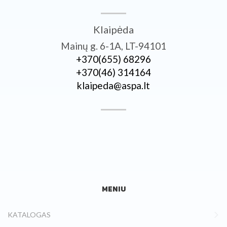
Klaipėda
Mainų g. 6-1A, LT-94101
+370­(655) 68296
+370­(46) 314164
klaipeda@aspa.lt
MENIU
KATALOGAS