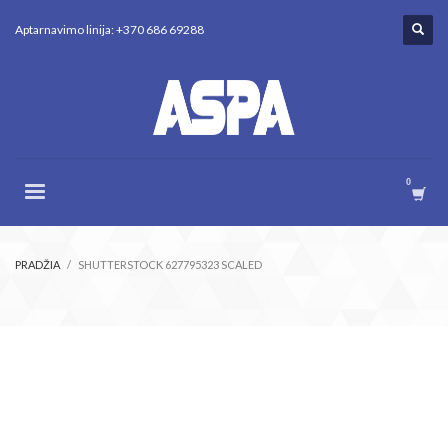
Aptarnavimo linija: +370 686 69288
PRADŽIA
SHUTTERSTOCK 627795323 SCALED