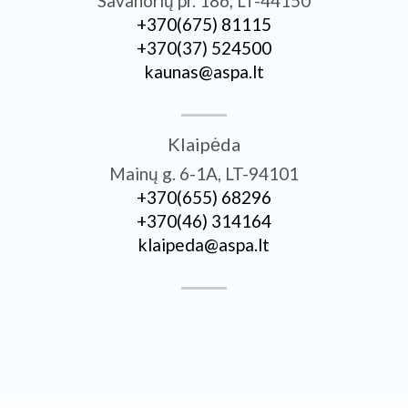
Savanorių pr. 186, LT-44150
+370­(675) 81115
+370­(37) 524500
kaunas@aspa.lt
Klaipėda
Mainų g. 6-1A, LT-94101
+370­(655) 68296
+370­(46) 314164
klaipeda@aspa.lt