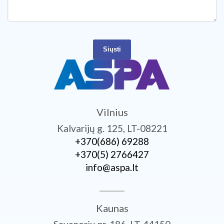
Siųsti
Vilnius
Kalvarijų g. 125, LT-08221
+370­(686) 69288
+370­(5) 2766427
info@aspa.lt
Kaunas