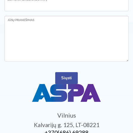
JŪSŲ PRANEŠIMAS
Siųsti
Vilnius
Kalvarijų g. 125, LT-08221
+370­(686) 69288