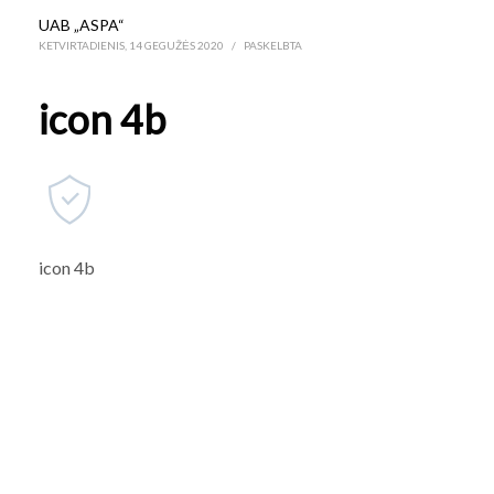
UAB „ASPA“
KETVIRTADIENIS, 14 GEGUŽĖS 2020
/
PASKELBTA
icon 4b
icon 4b