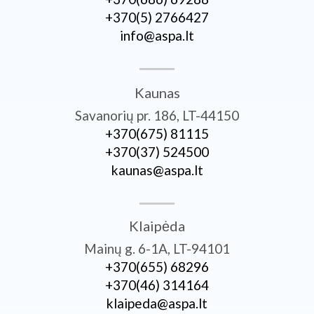
+370­(5) 2766427
info@aspa.lt
Kaunas
Savanorių pr. 186, LT-44150
+370­(675) 81115
+370­(37) 524500
kaunas@aspa.lt
Klaipėda
Mainų g. 6-1A, LT-94101
+370­(655) 68296
+370­(46) 314164
klaipeda@aspa.lt