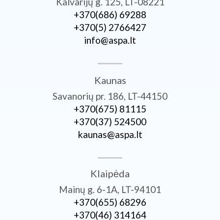
Kalvarijų g. 125, LT-08221
+370­(686) 69288
+370­(5) 2766427
info@aspa.lt
Kaunas
Savanorių pr. 186, LT-44150
+370­(675) 81115
+370­(37) 524500
kaunas@aspa.lt
Klaipėda
Mainų g. 6-1A, LT-94101
+370­(655) 68296
+370­(46) 314164