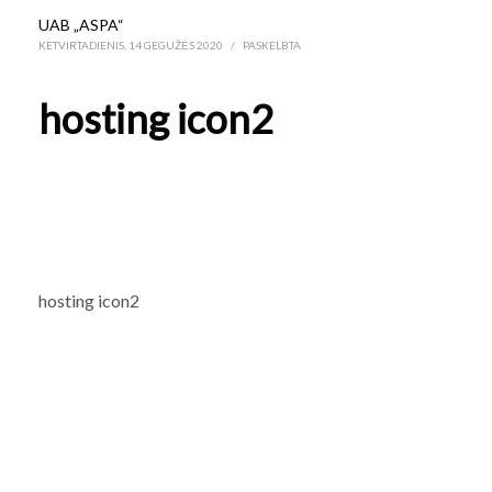
UAB „ASPA“
KETVIRTADIENIS, 14 GEGUŽĖS 2020
/
PASKELBTA
hosting icon2
hosting icon2