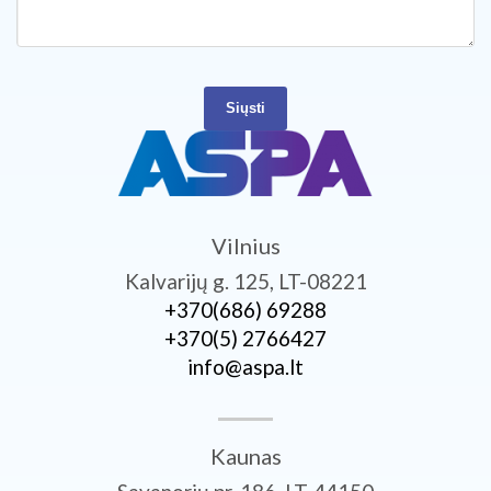
Siųsti
Vilnius
Kalvarijų g. 125, LT-08221
+370­(686) 69288
+370­(5) 2766427
info@aspa.lt
Kaunas