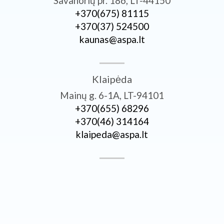
Savanorių pr. 186, LT-44150
+370­(675) 81115
+370­(37) 524500
kaunas@aspa.lt
Klaipėda
Mainų g. 6-1A, LT-94101
+370­(655) 68296
+370­(46) 314164
klaipeda@aspa.lt