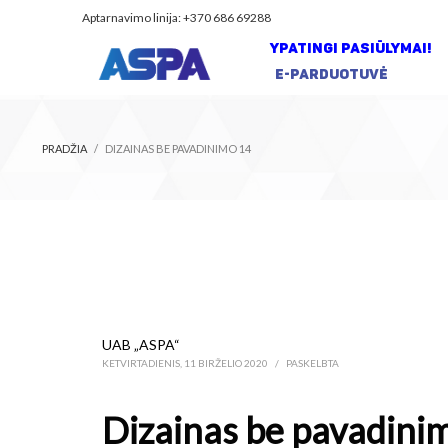
Aptarnavimo linija: +370 686 69288
YPATINGI PASIŪLYMAI!
E-PARDUOTUVĖ
PRADŽIA
DIZAINAS BE PAVADINIMO 14
UAB „ASPA“
KETVIRTADIENIS, 11 BIRŽELIO 2020
/
PASKELBTA
Dizainas be pavadini