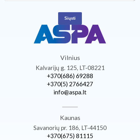
Siųsti
Vilnius
Kalvarijų g. 125, LT-08221
+370­(686) 69288
+370­(5) 2766427
info@aspa.lt
Kaunas
Savanorių pr. 186, LT-44150
+370­(675) 81115