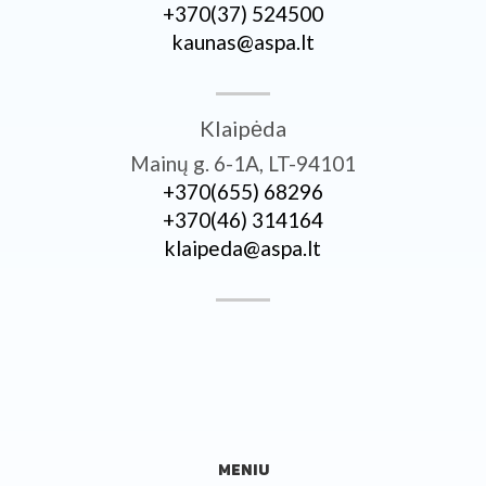
+370­(37) 524500
kaunas@aspa.lt
Klaipėda
Mainų g. 6-1A, LT-94101
+370­(655) 68296
+370­(46) 314164
klaipeda@aspa.lt
MENIU