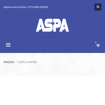
Aptarnavimo linija: +370 686 69288
PRADŽIA
DATECS WP500