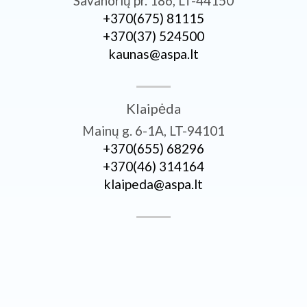
Savanorių pr. 186, LT-44150
+370­(675) 81115
+370­(37) 524500
kaunas@aspa.lt
Klaipėda
Mainų g. 6-1A, LT-94101
+370­(655) 68296
+370­(46) 314164
klaipeda@aspa.lt