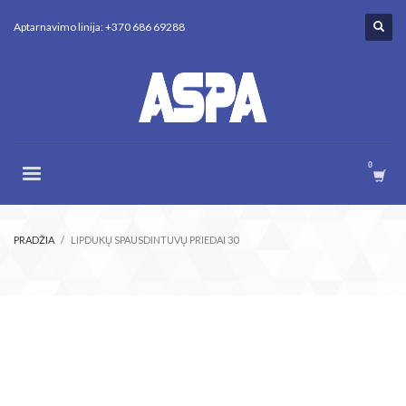
Aptarnavimo linija: +370 686 69288
PRADŽIA
LIPDUKŲ SPAUSDINTUVŲ PRIEDAI 30