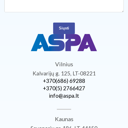
Siųsti
Vilnius
Kalvarijų g. 125, LT-08221
+370­(686) 69288
+370­(5) 2766427
info@aspa.lt
Kaunas