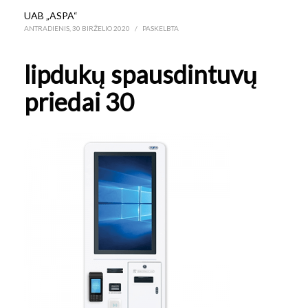
UAB „ASPA“
ANTRADIENIS, 30 BIRŽELIO 2020
/
PASKELBTA
lipdukų spausdintuvų
priedai 30