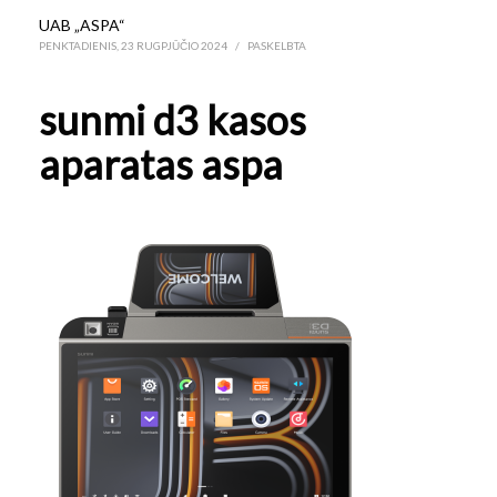
UAB „ASPA“
PENKTADIENIS, 23 RUGPJŪČIO 2024
/
PASKELBTA
sunmi d3 kasos
aparatas aspa