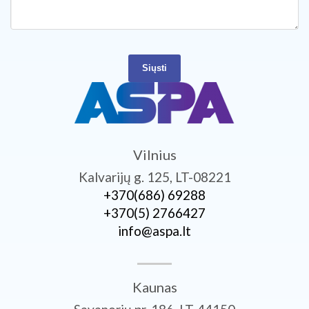
Siųsti
Vilnius
Kalvarijų g. 125, LT-08221
+370­(686) 69288
+370­(5) 2766427
info@aspa.lt
Kaunas