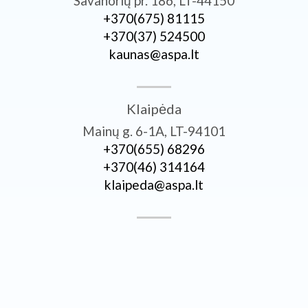
Savanorių pr. 186, LT-44150
+370­(675) 81115
+370­(37) 524500
kaunas@aspa.lt
Klaipėda
Mainų g. 6-1A, LT-94101
+370­(655) 68296
+370­(46) 314164
klaipeda@aspa.lt