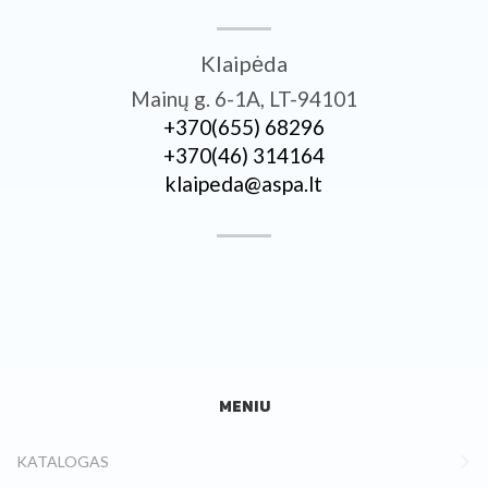
Klaipėda
Mainų g. 6-1A, LT-94101
+370­(655) 68296
+370­(46) 314164
klaipeda@aspa.lt
MENIU
KATALOGAS