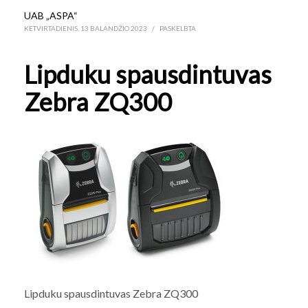
UAB „ASPA“
KETVIRTADIENIS, 13 BALANDŽIO 2023
/
PASKELBTA
Lipduku spausdintuvas
Zebra ZQ300
Lipduku spausdintuvas Zebra ZQ300