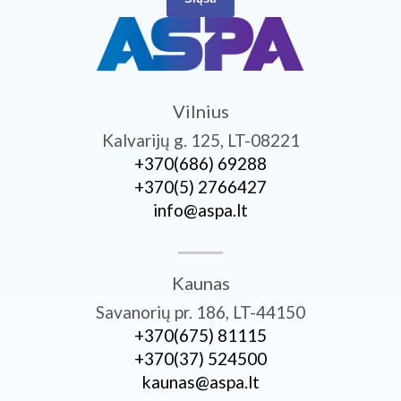
Vilnius
Kalvarijų g. 125, LT-08221
+370­(686) 69288
+370­(5) 2766427
info@aspa.lt
Kaunas
Savanorių pr. 186, LT-44150
+370­(675) 81115
+370­(37) 524500
kaunas@aspa.lt