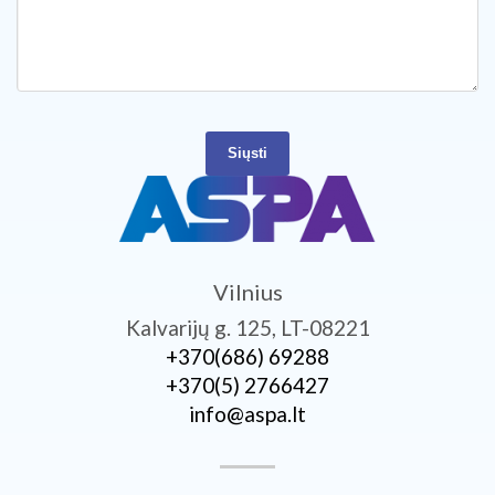
Siųsti
Vilnius
Kalvarijų g. 125, LT-08221
+370­(686) 69288
+370­(5) 2766427
info@aspa.lt