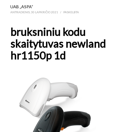
UAB „ASPA“
ANTRADIENIS, 30 LAPKRIČIO 2021
/
PASKELBTA
bruksniniu kodu
skaitytuvas newland
hr1150p 1d