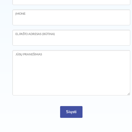
ĮMONĖ
EL.PAŠTO ADRESAS (BŪTINA)
JŪSŲ PRANEŠIMAS
Siųsti