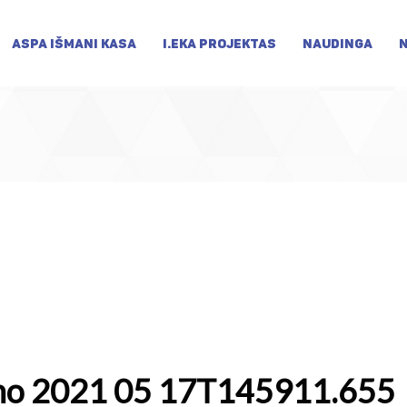
ASPA IŠMANI KASA
I.EKA PROJEKTAS
NAUDINGA
imo 2021 05 17T145911.655