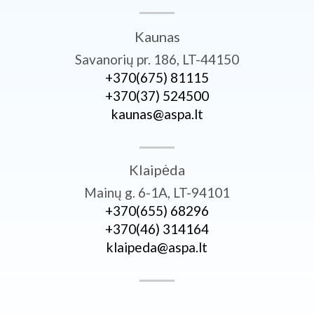
Kaunas
Savanorių pr. 186, LT-44150
+370­(675) 81115
+370­(37) 524500
kaunas@aspa.lt
Klaipėda
Mainų g. 6-1A, LT-94101
+370­(655) 68296
+370­(46) 314164
klaipeda@aspa.lt