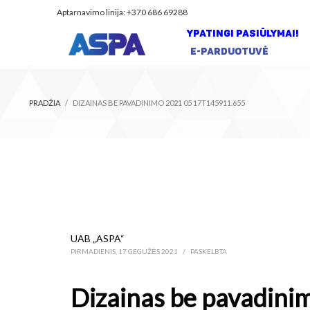
Aptarnavimo linija: +370 686 69288
YPATINGI PASIŪLYMAI!
E-PARDUOTUVĖ
PRADŽIA
DIZAINAS BE PAVADINIMO 2021 05 17T145911.655
UAB „ASPA“
PIRMADIENIS, 17 GEGUŽĖS 2021
/
PASKELBTA
Dizainas be pavadin