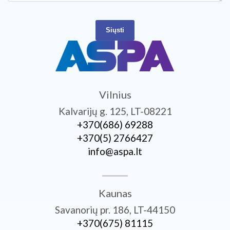
Siųsti
Vilnius
Kalvarijų g. 125, LT-08221
+370­(686) 69288
+370­(5) 2766427
info@aspa.lt
Kaunas
Savanorių pr. 186, LT-44150
+370­(675) 81115