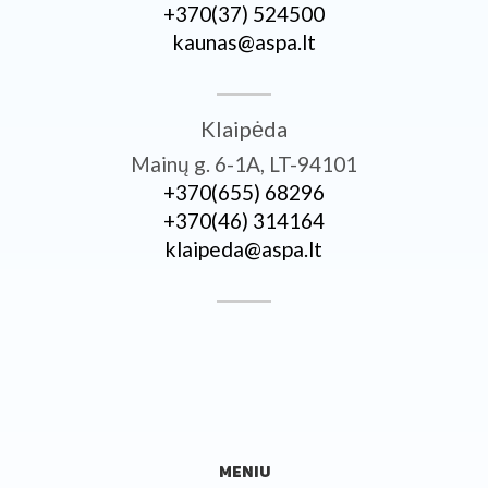
+370­(37) 524500
kaunas@aspa.lt
Klaipėda
Mainų g. 6-1A, LT-94101
+370­(655) 68296
+370­(46) 314164
klaipeda@aspa.lt
MENIU