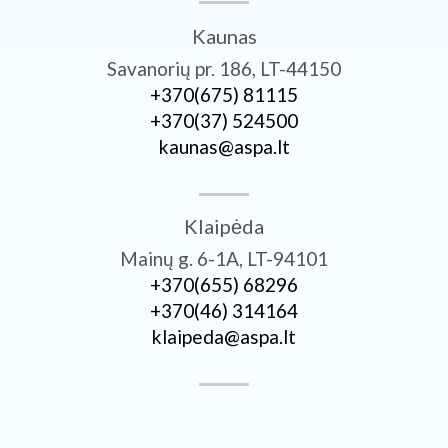
Kaunas
Savanorių pr. 186, LT-44150
+370­(675) 81115
+370­(37) 524500
kaunas@aspa.lt
Klaipėda
Mainų g. 6-1A, LT-94101
+370­(655) 68296
+370­(46) 314164
klaipeda@aspa.lt