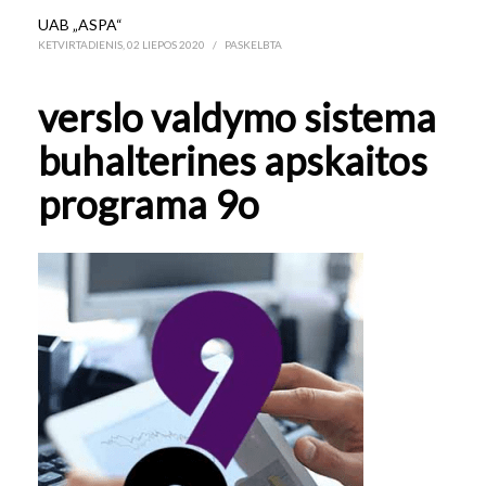
UAB „ASPA“
KETVIRTADIENIS, 02 LIEPOS 2020
/
PASKELBTA
verslo valdymo sistema
buhalterines apskaitos
programa 9o