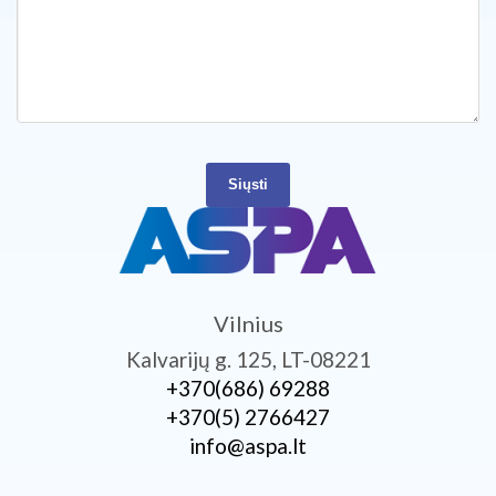
Siųsti
Vilnius
Kalvarijų g. 125, LT-08221
+370­(686) 69288
+370­(5) 2766427
info@aspa.lt