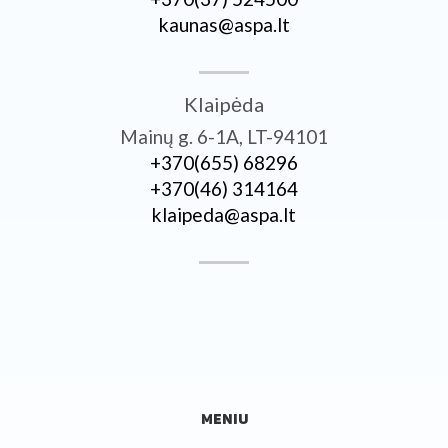
kaunas@aspa.lt
Klaipėda
Mainų g. 6-1A, LT-94101
+370­(655) 68296
+370­(46) 314164
klaipeda@aspa.lt
MENIU