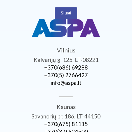
Siųsti
Vilnius
Kalvarijų g. 125, LT-08221
+370­(686) 69288
+370­(5) 2766427
info@aspa.lt
Kaunas
Savanorių pr. 186, LT-44150
+370­(675) 81115
+370­(37) 524500