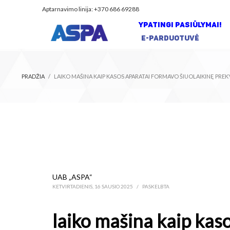
Aptarnavimo linija: +370 686 69288
YPATINGI PASIŪLYMAI!
E-PARDUOTUVĖ
PRADŽIA
LAIKO MAŠINA KAIP KASOS APARATAI FORMAVO ŠIUOLAIKINĘ PREKYBĄ
UAB „ASPA“
KETVIRTADIENIS, 16 SAUSIO 2025
/
PASKELBTA
laiko mašina kaip kas