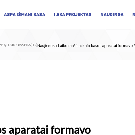
ASPA IŠMANI KASA
I.EKA PROJEKTAS
NAUDINGA
 (1640 X 856 PIKS.) (2)
Naujienos
»
Laiko mašina: kaip kasos aparatai formavo 
os aparatai formavo