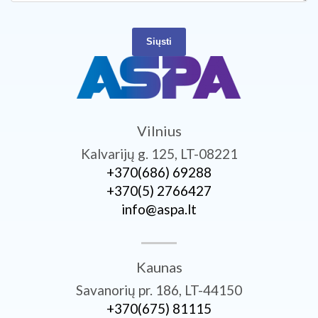
Siųsti
Vilnius
Kalvarijų g. 125, LT-08221
+370­(686) 69288
+370­(5) 2766427
info@aspa.lt
Kaunas
Savanorių pr. 186, LT-44150
+370­(675) 81115