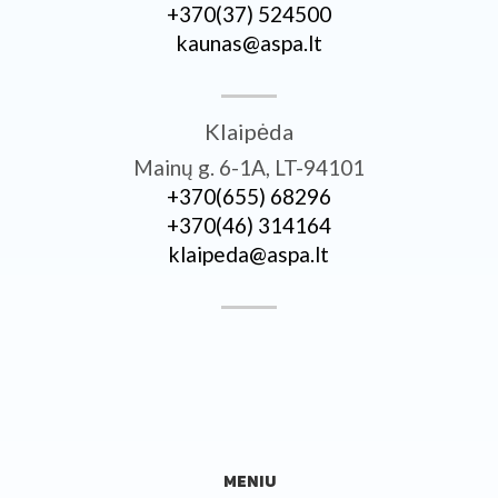
+370­(37) 524500
kaunas@aspa.lt
Klaipėda
Mainų g. 6-1A, LT-94101
+370­(655) 68296
+370­(46) 314164
klaipeda@aspa.lt
MENIU