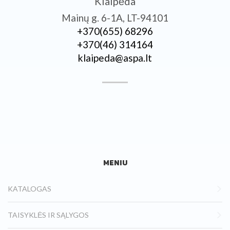
Klaipėda
Mainų g. 6-1A, LT-94101
+370­(655) 68296
+370­(46) 314164
klaipeda@aspa.lt
MENIU
KATALOGAS
TAISYKLĖS IR SĄLYGOS