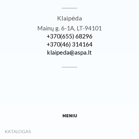
Klaipėda
Mainų g. 6-1A, LT-94101
+370­(655) 68296
+370­(46) 314164
klaipeda@aspa.lt
MENIU
KATALOGAS