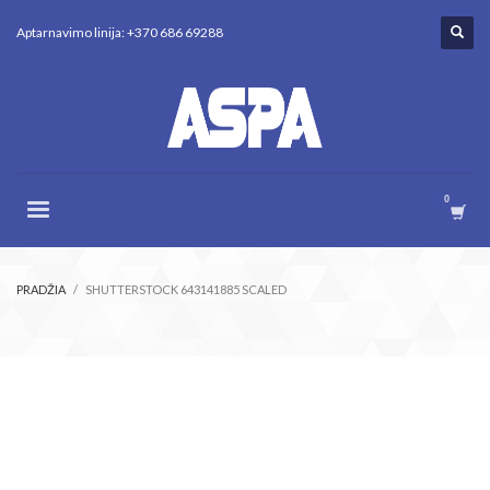
Aptarnavimo linija: +370 686 69288
PRADŽIA
SHUTTERSTOCK 643141885 SCALED