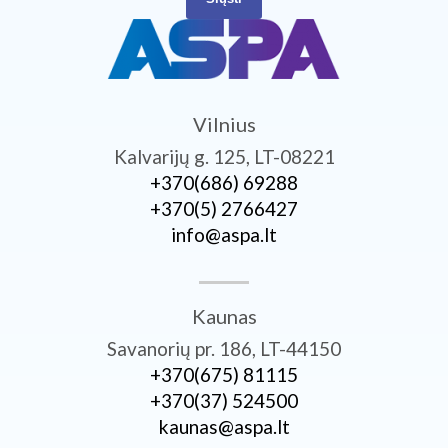
Vilnius
Kalvarijų g. 125, LT-08221
+370­(686) 69288
+370­(5) 2766427
info@aspa.lt
Kaunas
Savanorių pr. 186, LT-44150
+370­(675) 81115
+370­(37) 524500
kaunas@aspa.lt