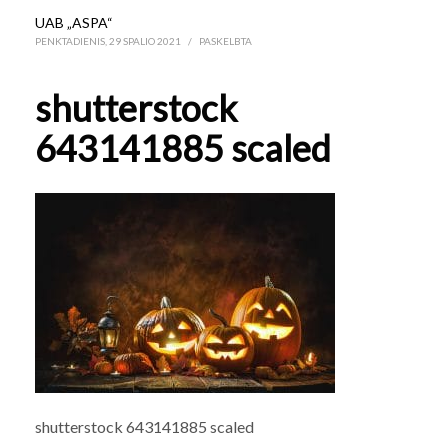
UAB „ASPA“
PENKTADIENIS, 29 SPALIO 2021
/
PASKELBTA
shutterstock
643141885 scaled
shutterstock 643141885 scaled