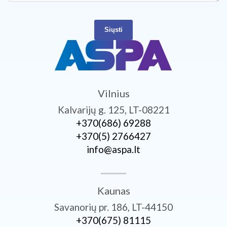
Siųsti
Vilnius
Kalvarijų g. 125, LT-08221
+370­(686) 69288
+370­(5) 2766427
info@aspa.lt
Kaunas
Savanorių pr. 186, LT-44150
+370­(675) 81115