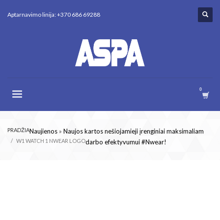
Aptarnavimo linija: +370 686 69288
PRADŽIA
Naujienos
»
Naujos kartos nešiojamieji įrenginiai maksimaliam
W1 WATCH 1 NWEAR LOGO
darbo efektyvumui #Nwear!