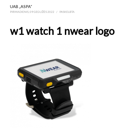
UAB „ASPA“
PIRMADIENIS, 09 GEGUŽĖS 2022
/
PASKELBTA
w1 watch 1 nwear logo