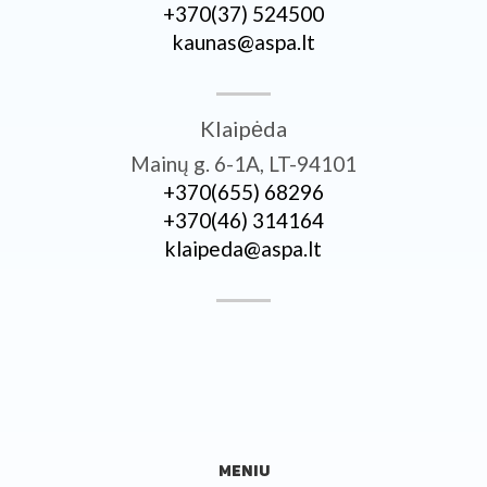
+370­(37) 524500
kaunas@aspa.lt
Klaipėda
Mainų g. 6-1A, LT-94101
+370­(655) 68296
+370­(46) 314164
klaipeda@aspa.lt
MENIU