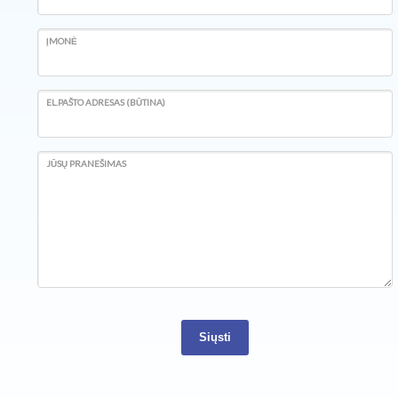
ĮMONĖ
EL.PAŠTO ADRESAS (BŪTINA)
JŪSŲ PRANEŠIMAS
Siųsti