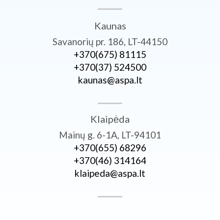
Kaunas
Savanorių pr. 186, LT-44150
+370­(675) 81115
+370­(37) 524500
kaunas@aspa.lt
Klaipėda
Mainų g. 6-1A, LT-94101
+370­(655) 68296
+370­(46) 314164
klaipeda@aspa.lt