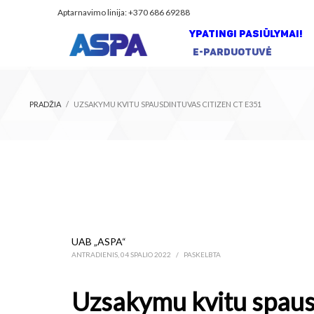
Aptarnavimo linija: +370 686 69288
YPATINGI PASIŪLYMAI!
E-PARDUOTUVĖ
PRADŽIA
UZSAKYMU KVITU SPAUSDINTUVAS CITIZEN CT E351
UAB „ASPA“
ANTRADIENIS, 04 SPALIO 2022
/
PASKELBTA
Uzsakymu kvitu spaus