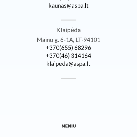
kaunas@aspa.lt
Klaipėda
Mainų g. 6-1A, LT-94101
+370­(655) 68296
+370­(46) 314164
klaipeda@aspa.lt
MENIU