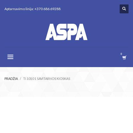
Aptarnavimo linija: +370 686 69288
PRADŽIA
TI 1010 1 SAVITARNOS KIOSKAS