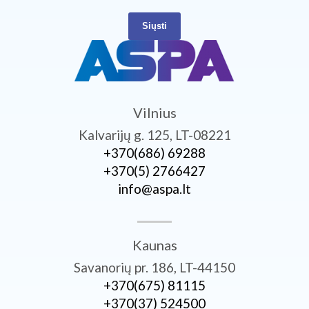
Siųsti
Vilnius
Kalvarijų g. 125, LT-08221
+370­(686) 69288
+370­(5) 2766427
info@aspa.lt
Kaunas
Savanorių pr. 186, LT-44150
+370­(675) 81115
+370­(37) 524500